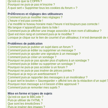
Qu’est-ce que la COPPA ?
Pourquoi ne puis-je pas m’inscrire ?
À quoi sert « Supprimer tous les cookies du forum » ?
Préférences et réglages des utilisateurs
Comment puis-je modifier mes réglages ?
L’heure n’est pas correcte !
J’ai modifié le fuseau horaire mais l’heure n’est toujours pas correcte !
Ma langue n’apparaît pas dans la liste !
Comment puis-je afficher une image associée à mon nom d’utilisateur ?
Quel est mon rang et comment puis-je le modifier ?
Lorsque je clique sur le lien de courriel d’un utilisateur, il m’est demandé d
Problèmes de publication
Comment puis-je publier un sujet dans un forum ?
Comment puis-je éditer ou supprimer un message ?
Comment puis-je ajouter une signature à un message ?
Comment puis-je créer un sondage ?
Pourquoi ne puis-je pas ajouter plus d’options à un sondage ?
Comment puis-je éditer ou supprimer un sondage ?
Pourquoi ne puis-je pas accéder à un forum ?
Pourquoi ne puis-je pas insérer de pièces jointes ?
Pourquoi ai-je reçu un avertissement ?
Comment puis-je rapporter des messages à un modérateur ?
À quoi sert le bouton « Sauvegarder » affiché lors de la rédaction d’un sujet 
Pourquoi mon message a-t-il besoin d’être approuvé ?
Comment puis-je remonter mes sujets ?
Mise en forme et types de sujets
Qu’est-ce que le BBCode ?
Puis-je utiliser de l’HTML ?
Que sont les émoticônes ?
Puis-je insérer des images ?