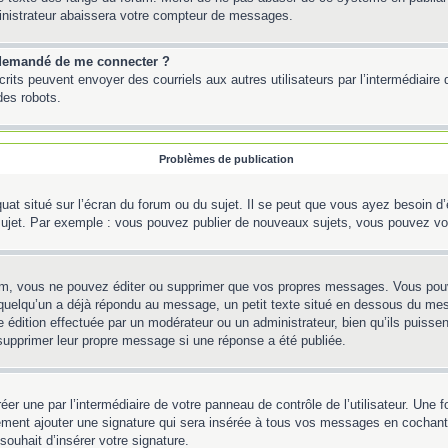
inistrateur abaissera votre compteur de messages.
st demandé de me connecter ?
inscrits peuvent envoyer des courriels aux autres utilisateurs par l’intermédiair
des robots.
Problèmes de publication
uat situé sur l’écran du forum ou du sujet. Il se peut que vous ayez besoin d
 sujet. Par exemple : vous pouvez publier de nouveaux sujets, vous pouvez vo
m, vous ne pouvez éditer ou supprimer que vos propres messages. Vous pouve
Si quelqu’un a déjà répondu au message, un petit texte situé en dessous du me
’une édition effectuée par un modérateur ou un administrateur, bien qu’ils puissen
 supprimer leur propre message si une réponse a été publiée.
er une par l’intermédiaire de votre panneau de contrôle de l’utilisateur. Une
lement ajouter une signature qui sera insérée à tous vos messages en cochant 
souhait d’insérer votre signature.