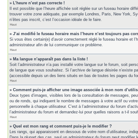
» L’heure n’est pas correcte !
Il est possible que l’heure affichée soit réglée sur un fuseau horaire diff
trouver votre zone adéquate, par exemple Londres, Paris, New York, Sydne
n’êtes pas inscrit, c’est l’occasion idéale de le faire.
Haut
» J’ai modifié le fuseau horaire mais l’heure n’est toujours pas corr
Si vous êtes certain(e) d’avoir correctement réglé le fuseau horaire et l’
administrateur afin de lui communiquer ce problème.
Haut
» Ma langue n’apparaît pas dans la liste !
Soit l’administrateur n’a pas installé votre langue sur le forum, soit per
de langue que vous souhaitez. Si l’archive de langue désirée n’existe pas
(accessible depuis un des liens situés en bas de toutes les pages du fo
Haut
» Comment puis-je afficher une image associée à mon nom d’utilis
Deux types d’images, visibles lors de la consultation de messages, peuv
ou de ronds, qui indiquent le nombre de messages à votre actif ou votre
personnelle à chaque utilisateur. C’est à l’administrateur du forum d’act
l’administrateur du forum et demandez-lui pour quelles raisons a t-il souh
Haut
» Quel est mon rang et comment puis-je le modifier ?
Les rangs, qui apparaissent en dessous de votre nom d’utilisateur, indi
Dans la plupart des cas, seul un administrateur du forum peut modifier