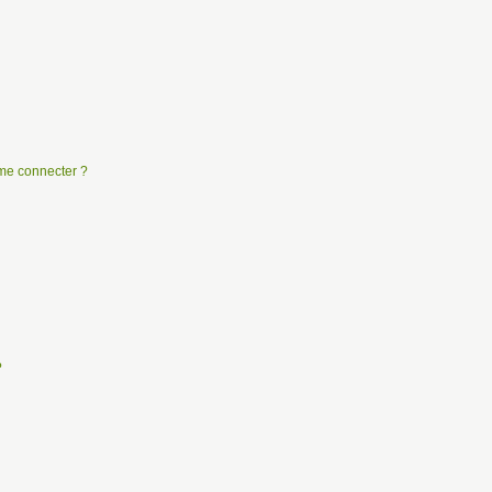
e me connecter ?
?