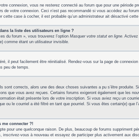
votre connexion, vous ne resterez connecté au forum que pour une période préd
lors de votre connexion. Ceci n’est pas recommandé si vous accédez au forum
er cette case à cocher, il est probable qu’un administrateur ait désactivé cette 
ns la liste des utilisateurs en ligne ?
ces du forum », vous trouverez l’option
Masquer votre statut en ligne
. Activez
 comme étant un utilisateur invisible.
é, il peut facilement être réinitialisé. Rendez-vous sur la page de connexion
ns peu de temps.
ils sont corrects, alors une des deux choses suivantes a pu s’être produite. 
tions que vous avez reçues. Certains forums exigeront également que les nouv
ormation était présente lors de votre inscription. Si vous aviez reçu un courri
ou le courriel a été filtré en tant que pourriel. Si vous êtes certain(e) que l
us me connecter ?!
mpte pour une quelconque raison. De plus, beaucoup de forums suppriment pério
 cas, inscrivez-vous à nouveau et essayez de participer plus activement aux dis