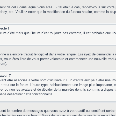
érent de celui dans lequel vous êtes. Si tel était le cas, rendez-vous sur votre 
y, etc. Veuillez noter que la modification du fuseau horaire, comme la plupar
ecte !
heure d’été mais que l’heure n’est toujours pas correcte, il est probable que l’
sonne n’a encore traduit le logiciel dans votre langue. Essayez de demander à un
, vous êtes libre de vous porter volontaire et commencer une nouvelle traducti
rum).
ateur ?
ent être associés à votre nom d’utilisateur. L’un d’entre eux peut être une i
 statut sur le forum. L’autre type, habituellement une image plus imposante,
iver ou non les avatars et de décider de la manière dont ils sont mis à disposi
aité désactiver cette fonctionnalité.
quent le nombre de messages que vous avez à votre actif ou identifient certai
 le texte des rangs du forum. Merci de ne pas abuser de ce système en publia