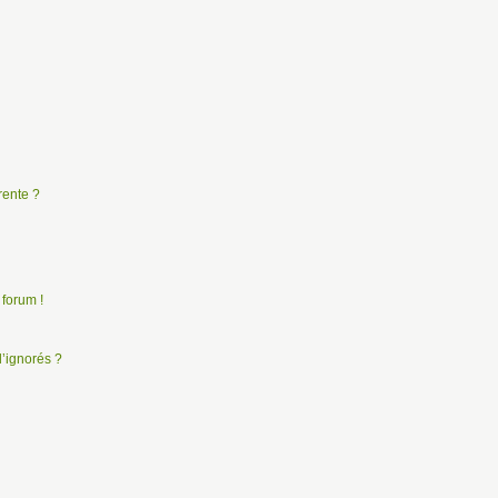
rente ?
 forum !
d’ignorés ?