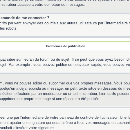
inistrateur abaissera votre compteur de messages.
st demandé de me connecter ?
inscrits peuvent envoyer des courriels aux autres utilisateurs par l’intermédiair
des robots.
Problèmes de publication
uat situé sur l’écran du forum ou du sujet. Il se peut que vous ayez besoin d
 sujet. Par exemple : vous pouvez publier de nouveaux sujets, vous pouvez vo
m, vous ne pouvez éditer ou supprimer que vos propres messages. Vous pouve
Si quelqu’un a déjà répondu au message, un petit texte situé en dessous du me
’une édition effectuée par un modérateur ou un administrateur, bien qu’ils puissen
 supprimer leur propre message si une réponse a été publiée.
er une par l’intermédiaire de votre panneau de contrôle de l’utilisateur. Une
lement ajouter une signature qui sera insérée à tous vos messages en cochant 
souhait d’insérer votre signature.