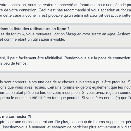
votre connexion, vous ne resterez connecté au forum que pour une période préd
lors de votre connexion. Ceci n’est pas recommandé si vous accédez au forum
er cette case à cocher, il est probable qu’un administrateur ait désactivé cette 
ns la liste des utilisateurs en ligne ?
ces du forum », vous trouverez l’option
Masquer votre statut en ligne
. Activez
 comme étant un utilisateur invisible.
é, il peut facilement être réinitialisé. Rendez-vous sur la page de connexion
ns peu de temps.
ils sont corrects, alors une des deux choses suivantes a pu s’être produite. 
tions que vous avez reçues. Certains forums exigeront également que les nouv
ormation était présente lors de votre inscription. Si vous aviez reçu un courri
ou le courriel a été filtré en tant que pourriel. Si vous êtes certain(e) que l
us me connecter ?!
mpte pour une quelconque raison. De plus, beaucoup de forums suppriment pério
 cas, inscrivez-vous à nouveau et essayez de participer plus activement aux dis