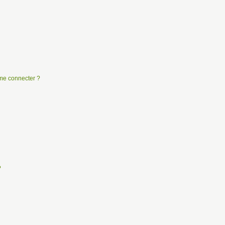
e me connecter ?
?