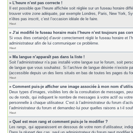
» L’heure n’est pas correcte !
Il est possible que l’heure affichée soit réglée sur un fuseau horaire diff
trouver votre zone adéquate, par exemple Londres, Paris, New York, Sydne
n’êtes pas inscrit, c’est l’occasion idéale de le faire.
Haut
» J’ai modifié le fuseau horaire mais l’heure n’est toujours pas corr
Si vous êtes certain(e) d’avoir correctement réglé le fuseau horaire et l’
administrateur afin de lui communiquer ce problème.
Haut
» Ma langue n’apparaît pas dans la liste !
Soit l’administrateur n’a pas installé votre langue sur le forum, soit per
de langue que vous souhaitez. Si l’archive de langue désirée n’existe pas
(accessible depuis un des liens situés en bas de toutes les pages du fo
Haut
» Comment puis-je afficher une image associée à mon nom d’utilis
Deux types d’images, visibles lors de la consultation de messages, peuv
ou de ronds, qui indiquent le nombre de messages à votre actif ou votre
personnelle à chaque utilisateur. C’est à l’administrateur du forum d’act
l’administrateur du forum et demandez-lui pour quelles raisons a t-il souh
Haut
» Quel est mon rang et comment puis-je le modifier ?
Les rangs, qui apparaissent en dessous de votre nom d’utilisateur, indi
Dans la plupart des cas, seul un administrateur du forum peut modifier