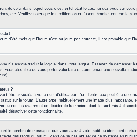
érent de celui dans lequel vous êtes. Si tel était le cas, rendez-vous sur votre 
y, etc. Veuillez noter que la modification du fuseau horaire, comme la plupar
ecte !
heure d’été mais que l’heure n’est toujours pas correcte, il est probable que l’
sonne n’a encore traduit le logiciel dans votre langue. Essayez de demander à un
, vous êtes libre de vous porter volontaire et commencer une nouvelle traducti
rum).
ateur ?
ent être associés à votre nom d’utilisateur. L’un d’entre eux peut être une i
 statut sur le forum. L’autre type, habituellement une image plus imposante,
iver ou non les avatars et de décider de la manière dont ils sont mis à disposi
aité désactiver cette fonctionnalité.
quent le nombre de messages que vous avez à votre actif ou identifient certai
 le texte des rangs du forum. Merci de ne pas abuser de ce système en publia