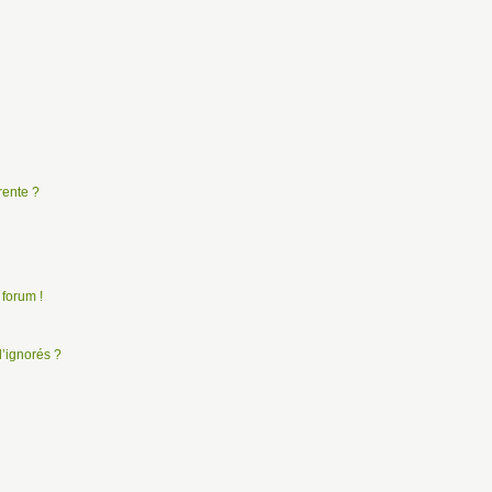
rente ?
 forum !
d’ignorés ?