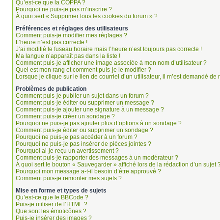
Qu’est-ce que la COPPA ?
Pourquoi ne puis-je pas m’inscrire ?
À quoi sert « Supprimer tous les cookies du forum » ?
Préférences et réglages des utilisateurs
Comment puis-je modifier mes réglages ?
L’heure n’est pas correcte !
J’ai modifié le fuseau horaire mais l’heure n’est toujours pas correcte !
Ma langue n’apparaît pas dans la liste !
Comment puis-je afficher une image associée à mon nom d’utilisateur ?
Quel est mon rang et comment puis-je le modifier ?
Lorsque je clique sur le lien de courriel d’un utilisateur, il m’est demandé d
Problèmes de publication
Comment puis-je publier un sujet dans un forum ?
Comment puis-je éditer ou supprimer un message ?
Comment puis-je ajouter une signature à un message ?
Comment puis-je créer un sondage ?
Pourquoi ne puis-je pas ajouter plus d’options à un sondage ?
Comment puis-je éditer ou supprimer un sondage ?
Pourquoi ne puis-je pas accéder à un forum ?
Pourquoi ne puis-je pas insérer de pièces jointes ?
Pourquoi ai-je reçu un avertissement ?
Comment puis-je rapporter des messages à un modérateur ?
À quoi sert le bouton « Sauvegarder » affiché lors de la rédaction d’un sujet 
Pourquoi mon message a-t-il besoin d’être approuvé ?
Comment puis-je remonter mes sujets ?
Mise en forme et types de sujets
Qu’est-ce que le BBCode ?
Puis-je utiliser de l’HTML ?
Que sont les émoticônes ?
Puis-je insérer des images ?