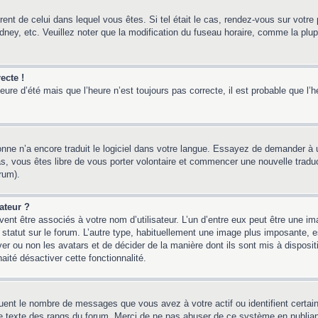
érent de celui dans lequel vous êtes. Si tel était le cas, rendez-vous sur votre 
y, etc. Veuillez noter que la modification du fuseau horaire, comme la plupar
ecte !
heure d’été mais que l’heure n’est toujours pas correcte, il est probable que l’
sonne n’a encore traduit le logiciel dans votre langue. Essayez de demander à un
, vous êtes libre de vous porter volontaire et commencer une nouvelle traducti
rum).
ateur ?
ent être associés à votre nom d’utilisateur. L’un d’entre eux peut être une i
 statut sur le forum. L’autre type, habituellement une image plus imposante,
iver ou non les avatars et de décider de la manière dont ils sont mis à disposi
aité désactiver cette fonctionnalité.
quent le nombre de messages que vous avez à votre actif ou identifient certai
 le texte des rangs du forum. Merci de ne pas abuser de ce système en publia