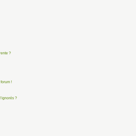
rente ?
 forum !
d’ignorés ?