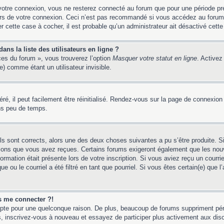
votre connexion, vous ne resterez connecté au forum que pour une période préd
lors de votre connexion. Ceci n’est pas recommandé si vous accédez au forum
er cette case à cocher, il est probable qu’un administrateur ait désactivé cette 
ns la liste des utilisateurs en ligne ?
ces du forum », vous trouverez l’option
Masquer votre statut en ligne
. Activez
 comme étant un utilisateur invisible.
é, il peut facilement être réinitialisé. Rendez-vous sur la page de connexion
ns peu de temps.
ils sont corrects, alors une des deux choses suivantes a pu s’être produite. 
tions que vous avez reçues. Certains forums exigeront également que les nouv
ormation était présente lors de votre inscription. Si vous aviez reçu un courri
ou le courriel a été filtré en tant que pourriel. Si vous êtes certain(e) que l
us me connecter ?!
mpte pour une quelconque raison. De plus, beaucoup de forums suppriment pério
 cas, inscrivez-vous à nouveau et essayez de participer plus activement aux dis