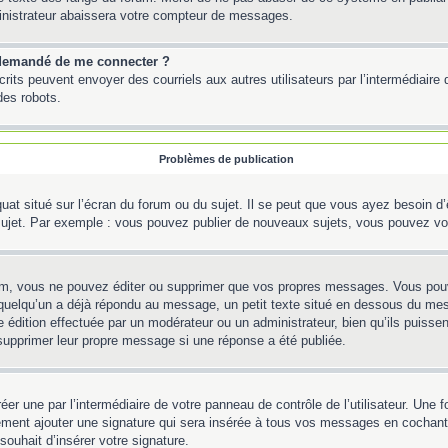
inistrateur abaissera votre compteur de messages.
st demandé de me connecter ?
inscrits peuvent envoyer des courriels aux autres utilisateurs par l’intermédiair
des robots.
Problèmes de publication
uat situé sur l’écran du forum ou du sujet. Il se peut que vous ayez besoin d
 sujet. Par exemple : vous pouvez publier de nouveaux sujets, vous pouvez vo
m, vous ne pouvez éditer ou supprimer que vos propres messages. Vous pouve
Si quelqu’un a déjà répondu au message, un petit texte situé en dessous du me
’une édition effectuée par un modérateur ou un administrateur, bien qu’ils puissen
 supprimer leur propre message si une réponse a été publiée.
er une par l’intermédiaire de votre panneau de contrôle de l’utilisateur. Une
lement ajouter une signature qui sera insérée à tous vos messages en cochant 
souhait d’insérer votre signature.