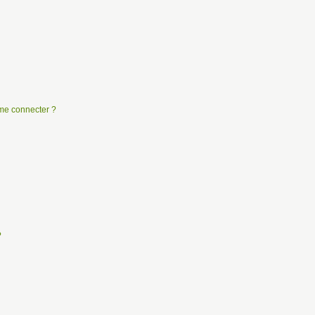
e me connecter ?
?