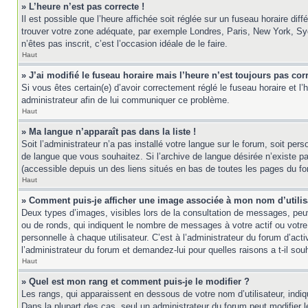
» L’heure n’est pas correcte !
Il est possible que l’heure affichée soit réglée sur un fuseau horaire diff
trouver votre zone adéquate, par exemple Londres, Paris, New York, Sydne
n’êtes pas inscrit, c’est l’occasion idéale de le faire.
Haut
» J’ai modifié le fuseau horaire mais l’heure n’est toujours pas corr
Si vous êtes certain(e) d’avoir correctement réglé le fuseau horaire et l’
administrateur afin de lui communiquer ce problème.
Haut
» Ma langue n’apparaît pas dans la liste !
Soit l’administrateur n’a pas installé votre langue sur le forum, soit per
de langue que vous souhaitez. Si l’archive de langue désirée n’existe pas
(accessible depuis un des liens situés en bas de toutes les pages du fo
Haut
» Comment puis-je afficher une image associée à mon nom d’utilis
Deux types d’images, visibles lors de la consultation de messages, peuv
ou de ronds, qui indiquent le nombre de messages à votre actif ou votre
personnelle à chaque utilisateur. C’est à l’administrateur du forum d’act
l’administrateur du forum et demandez-lui pour quelles raisons a t-il souh
Haut
» Quel est mon rang et comment puis-je le modifier ?
Les rangs, qui apparaissent en dessous de votre nom d’utilisateur, indi
Dans la plupart des cas, seul un administrateur du forum peut modifier