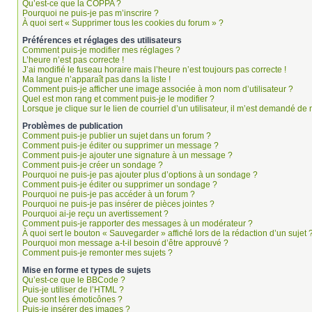
Qu’est-ce que la COPPA ?
Pourquoi ne puis-je pas m’inscrire ?
À quoi sert « Supprimer tous les cookies du forum » ?
Préférences et réglages des utilisateurs
Comment puis-je modifier mes réglages ?
L’heure n’est pas correcte !
J’ai modifié le fuseau horaire mais l’heure n’est toujours pas correcte !
Ma langue n’apparaît pas dans la liste !
Comment puis-je afficher une image associée à mon nom d’utilisateur ?
Quel est mon rang et comment puis-je le modifier ?
Lorsque je clique sur le lien de courriel d’un utilisateur, il m’est demandé d
Problèmes de publication
Comment puis-je publier un sujet dans un forum ?
Comment puis-je éditer ou supprimer un message ?
Comment puis-je ajouter une signature à un message ?
Comment puis-je créer un sondage ?
Pourquoi ne puis-je pas ajouter plus d’options à un sondage ?
Comment puis-je éditer ou supprimer un sondage ?
Pourquoi ne puis-je pas accéder à un forum ?
Pourquoi ne puis-je pas insérer de pièces jointes ?
Pourquoi ai-je reçu un avertissement ?
Comment puis-je rapporter des messages à un modérateur ?
À quoi sert le bouton « Sauvegarder » affiché lors de la rédaction d’un sujet 
Pourquoi mon message a-t-il besoin d’être approuvé ?
Comment puis-je remonter mes sujets ?
Mise en forme et types de sujets
Qu’est-ce que le BBCode ?
Puis-je utiliser de l’HTML ?
Que sont les émoticônes ?
Puis-je insérer des images ?