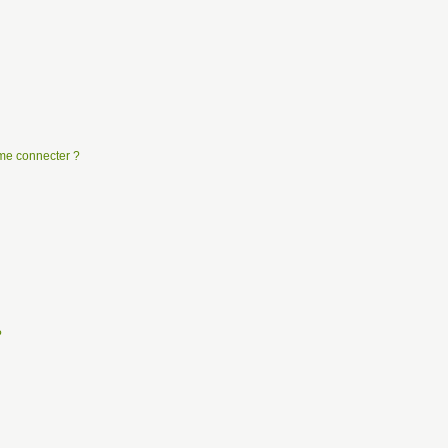
e me connecter ?
?