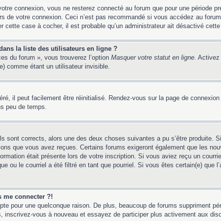
votre connexion, vous ne resterez connecté au forum que pour une période préd
lors de votre connexion. Ceci n’est pas recommandé si vous accédez au forum
er cette case à cocher, il est probable qu’un administrateur ait désactivé cette 
ns la liste des utilisateurs en ligne ?
ces du forum », vous trouverez l’option
Masquer votre statut en ligne
. Activez
 comme étant un utilisateur invisible.
é, il peut facilement être réinitialisé. Rendez-vous sur la page de connexion
ns peu de temps.
ils sont corrects, alors une des deux choses suivantes a pu s’être produite. 
tions que vous avez reçues. Certains forums exigeront également que les nouv
ormation était présente lors de votre inscription. Si vous aviez reçu un courri
ou le courriel a été filtré en tant que pourriel. Si vous êtes certain(e) que l
us me connecter ?!
mpte pour une quelconque raison. De plus, beaucoup de forums suppriment pério
 cas, inscrivez-vous à nouveau et essayez de participer plus activement aux dis