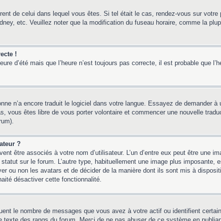
érent de celui dans lequel vous êtes. Si tel était le cas, rendez-vous sur votre 
y, etc. Veuillez noter que la modification du fuseau horaire, comme la plupar
ecte !
heure d’été mais que l’heure n’est toujours pas correcte, il est probable que l’
sonne n’a encore traduit le logiciel dans votre langue. Essayez de demander à un
, vous êtes libre de vous porter volontaire et commencer une nouvelle traducti
rum).
ateur ?
ent être associés à votre nom d’utilisateur. L’un d’entre eux peut être une i
 statut sur le forum. L’autre type, habituellement une image plus imposante,
iver ou non les avatars et de décider de la manière dont ils sont mis à disposi
aité désactiver cette fonctionnalité.
quent le nombre de messages que vous avez à votre actif ou identifient certai
 le texte des rangs du forum. Merci de ne pas abuser de ce système en publia