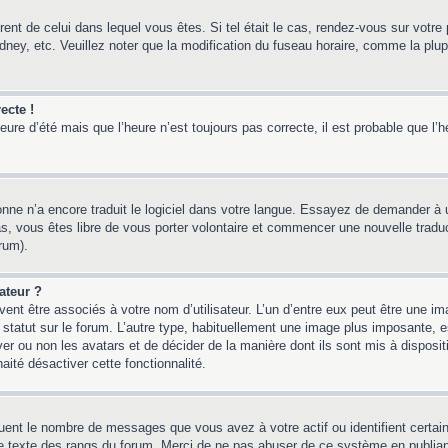
érent de celui dans lequel vous êtes. Si tel était le cas, rendez-vous sur votre 
y, etc. Veuillez noter que la modification du fuseau horaire, comme la plupar
ecte !
heure d’été mais que l’heure n’est toujours pas correcte, il est probable que l’
sonne n’a encore traduit le logiciel dans votre langue. Essayez de demander à un
, vous êtes libre de vous porter volontaire et commencer une nouvelle traducti
rum).
ateur ?
ent être associés à votre nom d’utilisateur. L’un d’entre eux peut être une i
 statut sur le forum. L’autre type, habituellement une image plus imposante,
iver ou non les avatars et de décider de la manière dont ils sont mis à disposi
aité désactiver cette fonctionnalité.
quent le nombre de messages que vous avez à votre actif ou identifient certai
 le texte des rangs du forum. Merci de ne pas abuser de ce système en publia