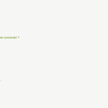
e me connecter ?
?