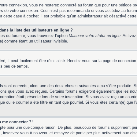
votre connexion, vous ne resterez connecté au forum que pour une période préd
lors de votre connexion. Ceci n’est pas recommandé si vous accédez au forum
er cette case à cocher, il est probable qu’un administrateur ait désactivé cette 
ns la liste des utilisateurs en ligne ?
ces du forum », vous trouverez l’option
Masquer votre statut en ligne
. Activez
 comme étant un utilisateur invisible.
é, il peut facilement être réinitialisé. Rendez-vous sur la page de connexion
ns peu de temps.
ils sont corrects, alors une des deux choses suivantes a pu s’être produite. 
tions que vous avez reçues. Certains forums exigeront également que les nouv
ormation était présente lors de votre inscription. Si vous aviez reçu un courri
ou le courriel a été filtré en tant que pourriel. Si vous êtes certain(e) que l
us me connecter ?!
mpte pour une quelconque raison. De plus, beaucoup de forums suppriment pério
 cas, inscrivez-vous à nouveau et essayez de participer plus activement aux dis