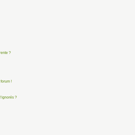
rente ?
 forum !
d’ignorés ?