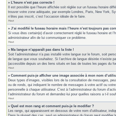
» L’heure n’est pas correcte !
Il est possible que l’heure affichée soit réglée sur un fuseau horaire diff
trouver votre zone adéquate, par exemple Londres, Paris, New York, Sydne
n’êtes pas inscrit, c’est l’occasion idéale de le faire.
Haut
» J’ai modifié le fuseau horaire mais l’heure n’est toujours pas corr
Si vous êtes certain(e) d’avoir correctement réglé le fuseau horaire et l’
administrateur afin de lui communiquer ce problème.
Haut
» Ma langue n’apparaît pas dans la liste !
Soit l’administrateur n’a pas installé votre langue sur le forum, soit per
de langue que vous souhaitez. Si l’archive de langue désirée n’existe pas
(accessible depuis un des liens situés en bas de toutes les pages du fo
Haut
» Comment puis-je afficher une image associée à mon nom d’utilis
Deux types d’images, visibles lors de la consultation de messages, peuv
ou de ronds, qui indiquent le nombre de messages à votre actif ou votre
personnelle à chaque utilisateur. C’est à l’administrateur du forum d’act
l’administrateur du forum et demandez-lui pour quelles raisons a t-il souh
Haut
» Quel est mon rang et comment puis-je le modifier ?
Les rangs, qui apparaissent en dessous de votre nom d’utilisateur, indi
Dans la plupart des cas, seul un administrateur du forum peut modifier