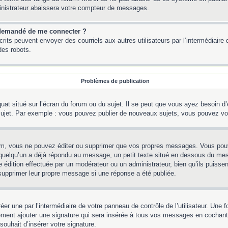
inistrateur abaissera votre compteur de messages.
st demandé de me connecter ?
inscrits peuvent envoyer des courriels aux autres utilisateurs par l’intermédiair
des robots.
Problèmes de publication
uat situé sur l’écran du forum ou du sujet. Il se peut que vous ayez besoin d
 sujet. Par exemple : vous pouvez publier de nouveaux sujets, vous pouvez vo
m, vous ne pouvez éditer ou supprimer que vos propres messages. Vous pouve
Si quelqu’un a déjà répondu au message, un petit texte situé en dessous du me
’une édition effectuée par un modérateur ou un administrateur, bien qu’ils puissen
 supprimer leur propre message si une réponse a été publiée.
er une par l’intermédiaire de votre panneau de contrôle de l’utilisateur. Une
lement ajouter une signature qui sera insérée à tous vos messages en cochant 
souhait d’insérer votre signature.