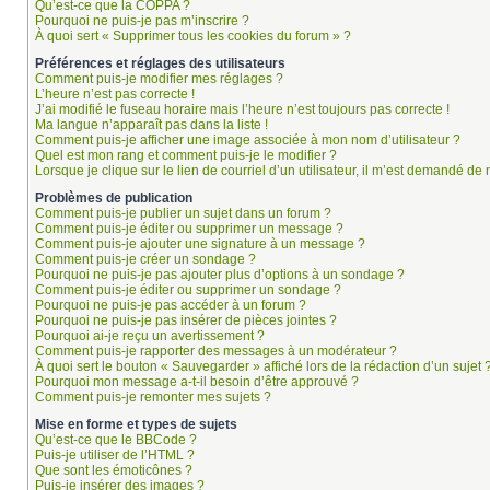
Qu’est-ce que la COPPA ?
Pourquoi ne puis-je pas m’inscrire ?
À quoi sert « Supprimer tous les cookies du forum » ?
Préférences et réglages des utilisateurs
Comment puis-je modifier mes réglages ?
L’heure n’est pas correcte !
J’ai modifié le fuseau horaire mais l’heure n’est toujours pas correcte !
Ma langue n’apparaît pas dans la liste !
Comment puis-je afficher une image associée à mon nom d’utilisateur ?
Quel est mon rang et comment puis-je le modifier ?
Lorsque je clique sur le lien de courriel d’un utilisateur, il m’est demandé d
Problèmes de publication
Comment puis-je publier un sujet dans un forum ?
Comment puis-je éditer ou supprimer un message ?
Comment puis-je ajouter une signature à un message ?
Comment puis-je créer un sondage ?
Pourquoi ne puis-je pas ajouter plus d’options à un sondage ?
Comment puis-je éditer ou supprimer un sondage ?
Pourquoi ne puis-je pas accéder à un forum ?
Pourquoi ne puis-je pas insérer de pièces jointes ?
Pourquoi ai-je reçu un avertissement ?
Comment puis-je rapporter des messages à un modérateur ?
À quoi sert le bouton « Sauvegarder » affiché lors de la rédaction d’un sujet 
Pourquoi mon message a-t-il besoin d’être approuvé ?
Comment puis-je remonter mes sujets ?
Mise en forme et types de sujets
Qu’est-ce que le BBCode ?
Puis-je utiliser de l’HTML ?
Que sont les émoticônes ?
Puis-je insérer des images ?