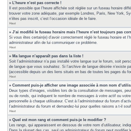
» L’heure n’est pas correcte !
Il est possible que l’heure affichée soit réglée sur un fuseau horaire diff
trouver votre zone adéquate, par exemple Londres, Paris, New York, Sydne
n’êtes pas inscrit, c’est l’occasion idéale de le faire.
Haut
» J’ai modifié le fuseau horaire mais l’heure n’est toujours pas corr
Si vous êtes certain(e) d’avoir correctement réglé le fuseau horaire et l’
administrateur afin de lui communiquer ce problème.
Haut
» Ma langue n’apparaît pas dans la liste !
Soit l’administrateur n’a pas installé votre langue sur le forum, soit per
de langue que vous souhaitez. Si l’archive de langue désirée n’existe pas
(accessible depuis un des liens situés en bas de toutes les pages du fo
Haut
» Comment puis-je afficher une image associée à mon nom d’utilis
Deux types d’images, visibles lors de la consultation de messages, peuv
ou de ronds, qui indiquent le nombre de messages à votre actif ou votre
personnelle à chaque utilisateur. C’est à l’administrateur du forum d’act
l’administrateur du forum et demandez-lui pour quelles raisons a t-il souh
Haut
» Quel est mon rang et comment puis-je le modifier ?
Les rangs, qui apparaissent en dessous de votre nom d’utilisateur, indi
Dans la plupart des cas, seul un administrateur du forum peut modifier