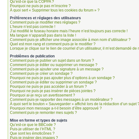
Qu’est-ce que la COPPA ?
Pourquoi ne puis-je pas m’inscrire ?
À quoi sert « Supprimer tous les cookies du forum » ?
Préférences et réglages des utilisateurs
Comment puis-je modifier mes réglages ?
L’heure n’est pas correcte !
J’ai modifié le fuseau horaire mais l’heure n’est toujours pas correcte !
Ma langue n’apparaît pas dans la liste !
Comment puis-je afficher une image associée à mon nom d’utilisateur ?
Quel est mon rang et comment puis-je le modifier ?
Lorsque je clique sur le lien de courriel d’un utilisateur, il m’est demandé d
Problèmes de publication
Comment puis-je publier un sujet dans un forum ?
Comment puis-je éditer ou supprimer un message ?
Comment puis-je ajouter une signature à un message ?
Comment puis-je créer un sondage ?
Pourquoi ne puis-je pas ajouter plus d’options à un sondage ?
Comment puis-je éditer ou supprimer un sondage ?
Pourquoi ne puis-je pas accéder à un forum ?
Pourquoi ne puis-je pas insérer de pièces jointes ?
Pourquoi ai-je reçu un avertissement ?
Comment puis-je rapporter des messages à un modérateur ?
À quoi sert le bouton « Sauvegarder » affiché lors de la rédaction d’un sujet 
Pourquoi mon message a-t-il besoin d’être approuvé ?
Comment puis-je remonter mes sujets ?
Mise en forme et types de sujets
Qu’est-ce que le BBCode ?
Puis-je utiliser de l’HTML ?
Que sont les émoticônes ?
Puis-je insérer des images ?