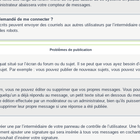
inistrateur abaissera votre compteur de messages.
st demandé de me connecter ?
inscrits peuvent envoyer des courriels aux autres utilisateurs par l’intermédiair
des robots.
Problèmes de publication
uat situé sur l’écran du forum ou du sujet. Il se peut que vous ayez besoin d
 sujet. Par exemple : vous pouvez publier de nouveaux sujets, vous pouvez vo
m, vous ne pouvez éditer ou supprimer que vos propres messages. Vous pouve
Si quelqu’un a déjà répondu au message, un petit texte situé en dessous du me
’une édition effectuée par un modérateur ou un administrateur, bien qu’ils puissen
 supprimer leur propre message si une réponse a été publiée.
er une par l’intermédiaire de votre panneau de contrôle de l’utilisateur. Une
lement ajouter une signature qui sera insérée à tous vos messages en cochant 
souhait d’insérer votre signature.