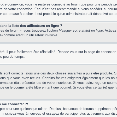
votre connexion, vous ne resterez connecté au forum que pour une période préd
lors de votre connexion. Ceci n’est pas recommandé si vous accédez au forum
er cette case à cocher, il est probable qu’un administrateur ait désactivé cette 
ns la liste des utilisateurs en ligne ?
ces du forum », vous trouverez l’option
Masquer votre statut en ligne
. Activez
 comme étant un utilisateur invisible.
é, il peut facilement être réinitialisé. Rendez-vous sur la page de connexion
ns peu de temps.
ils sont corrects, alors une des deux choses suivantes a pu s’être produite. 
tions que vous avez reçues. Certains forums exigeront également que les nouv
ormation était présente lors de votre inscription. Si vous aviez reçu un courri
ou le courriel a été filtré en tant que pourriel. Si vous êtes certain(e) que l
us me connecter ?!
mpte pour une quelconque raison. De plus, beaucoup de forums suppriment pério
 cas, inscrivez-vous à nouveau et essayez de participer plus activement aux dis