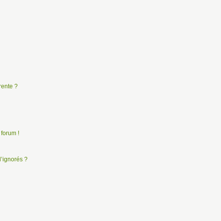
rente ?
 forum !
d’ignorés ?