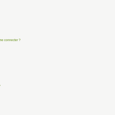
e me connecter ?
?