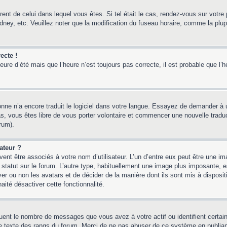
érent de celui dans lequel vous êtes. Si tel était le cas, rendez-vous sur votre 
y, etc. Veuillez noter que la modification du fuseau horaire, comme la plupar
ecte !
heure d’été mais que l’heure n’est toujours pas correcte, il est probable que l’
sonne n’a encore traduit le logiciel dans votre langue. Essayez de demander à un
, vous êtes libre de vous porter volontaire et commencer une nouvelle traducti
rum).
ateur ?
ent être associés à votre nom d’utilisateur. L’un d’entre eux peut être une i
 statut sur le forum. L’autre type, habituellement une image plus imposante,
iver ou non les avatars et de décider de la manière dont ils sont mis à disposi
aité désactiver cette fonctionnalité.
quent le nombre de messages que vous avez à votre actif ou identifient certai
 le texte des rangs du forum. Merci de ne pas abuser de ce système en publia