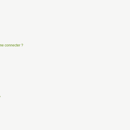
e me connecter ?
?