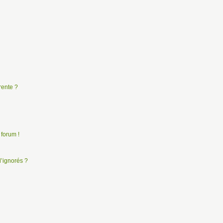
rente ?
 forum !
d’ignorés ?