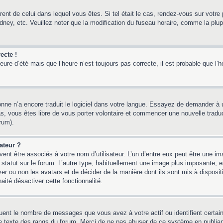
érent de celui dans lequel vous êtes. Si tel était le cas, rendez-vous sur votre 
y, etc. Veuillez noter que la modification du fuseau horaire, comme la plupar
ecte !
heure d’été mais que l’heure n’est toujours pas correcte, il est probable que l’
sonne n’a encore traduit le logiciel dans votre langue. Essayez de demander à un
, vous êtes libre de vous porter volontaire et commencer une nouvelle traducti
rum).
ateur ?
ent être associés à votre nom d’utilisateur. L’un d’entre eux peut être une i
 statut sur le forum. L’autre type, habituellement une image plus imposante,
iver ou non les avatars et de décider de la manière dont ils sont mis à disposi
aité désactiver cette fonctionnalité.
quent le nombre de messages que vous avez à votre actif ou identifient certai
 le texte des rangs du forum. Merci de ne pas abuser de ce système en publia