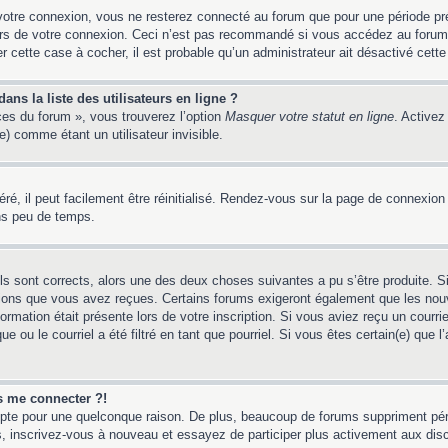
votre connexion, vous ne resterez connecté au forum que pour une période préd
lors de votre connexion. Ceci n’est pas recommandé si vous accédez au forum
er cette case à cocher, il est probable qu’un administrateur ait désactivé cette 
ns la liste des utilisateurs en ligne ?
ces du forum », vous trouverez l’option
Masquer votre statut en ligne
. Activez
 comme étant un utilisateur invisible.
é, il peut facilement être réinitialisé. Rendez-vous sur la page de connexion
ns peu de temps.
ils sont corrects, alors une des deux choses suivantes a pu s’être produite. 
tions que vous avez reçues. Certains forums exigeront également que les nouv
ormation était présente lors de votre inscription. Si vous aviez reçu un courri
ou le courriel a été filtré en tant que pourriel. Si vous êtes certain(e) que l
us me connecter ?!
mpte pour une quelconque raison. De plus, beaucoup de forums suppriment pério
 cas, inscrivez-vous à nouveau et essayez de participer plus activement aux dis