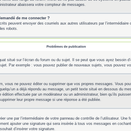
inistrateur abaissera votre compteur de messages.
st demandé de me connecter ?
inscrits peuvent envoyer des courriels aux autres utilisateurs par l’intermédiair
des robots.
Problèmes de publication
uat situé sur l’écran du forum ou du sujet. Il se peut que vous ayez besoin d
 sujet. Par exemple : vous pouvez publier de nouveaux sujets, vous pouvez vo
m, vous ne pouvez éditer ou supprimer que vos propres messages. Vous pouve
Si quelqu’un a déjà répondu au message, un petit texte situé en dessous du me
’une édition effectuée par un modérateur ou un administrateur, bien qu’ils puissen
 supprimer leur propre message si une réponse a été publiée.
er une par l’intermédiaire de votre panneau de contrôle de l’utilisateur. Une
lement ajouter une signature qui sera insérée à tous vos messages en cochant 
souhait d’insérer votre signature.