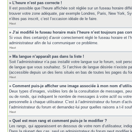
» L’heure n’est pas correcte !
Il est possible que l’heure affichée soit réglée sur un fuseau horaire diff
trouver votre zone adéquate, par exemple Londres, Paris, New York, Sydne
n’êtes pas inscrit, c’est l’occasion idéale de le faire.
Haut
» J’ai modifié le fuseau horaire mais l’heure n’est toujours pas corr
Si vous êtes certain(e) d’avoir correctement réglé le fuseau horaire et l’
administrateur afin de lui communiquer ce problème.
Haut
» Ma langue n’apparaît pas dans la liste !
Soit l’administrateur n’a pas installé votre langue sur le forum, soit per
de langue que vous souhaitez. Si l’archive de langue désirée n’existe pas
(accessible depuis un des liens situés en bas de toutes les pages du fo
Haut
» Comment puis-je afficher une image associée à mon nom d’utilis
Deux types d’images, visibles lors de la consultation de messages, peuv
ou de ronds, qui indiquent le nombre de messages à votre actif ou votre
personnelle à chaque utilisateur. C’est à l’administrateur du forum d’act
l’administrateur du forum et demandez-lui pour quelles raisons a t-il souh
Haut
» Quel est mon rang et comment puis-je le modifier ?
Les rangs, qui apparaissent en dessous de votre nom d’utilisateur, indi
Dans la plupart des cas, seul un administrateur du forum peut modifier