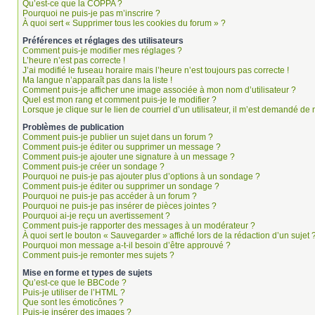
Qu’est-ce que la COPPA ?
Pourquoi ne puis-je pas m’inscrire ?
À quoi sert « Supprimer tous les cookies du forum » ?
Préférences et réglages des utilisateurs
Comment puis-je modifier mes réglages ?
L’heure n’est pas correcte !
J’ai modifié le fuseau horaire mais l’heure n’est toujours pas correcte !
Ma langue n’apparaît pas dans la liste !
Comment puis-je afficher une image associée à mon nom d’utilisateur ?
Quel est mon rang et comment puis-je le modifier ?
Lorsque je clique sur le lien de courriel d’un utilisateur, il m’est demandé d
Problèmes de publication
Comment puis-je publier un sujet dans un forum ?
Comment puis-je éditer ou supprimer un message ?
Comment puis-je ajouter une signature à un message ?
Comment puis-je créer un sondage ?
Pourquoi ne puis-je pas ajouter plus d’options à un sondage ?
Comment puis-je éditer ou supprimer un sondage ?
Pourquoi ne puis-je pas accéder à un forum ?
Pourquoi ne puis-je pas insérer de pièces jointes ?
Pourquoi ai-je reçu un avertissement ?
Comment puis-je rapporter des messages à un modérateur ?
À quoi sert le bouton « Sauvegarder » affiché lors de la rédaction d’un sujet 
Pourquoi mon message a-t-il besoin d’être approuvé ?
Comment puis-je remonter mes sujets ?
Mise en forme et types de sujets
Qu’est-ce que le BBCode ?
Puis-je utiliser de l’HTML ?
Que sont les émoticônes ?
Puis-je insérer des images ?