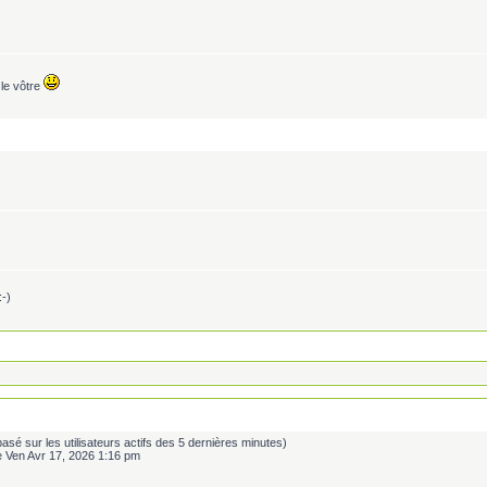
le vôtre
:-)
s (basé sur les utilisateurs actifs des 5 dernières minutes)
e Ven Avr 17, 2026 1:16 pm