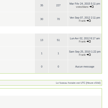
Mar Fév 24, 2015 5:11 pm
35
227
votezblanc
Ven Sep 07, 2012 2:11 pm
30
70
Frank
Lun Avr 02, 2012 8:17 am
13
51
Frank
Sam Sep 25, 2010 1:22 pm
1
1
Frank
0
0
Aucun message
Le fuseau horaire est UTC [Heure d’été]