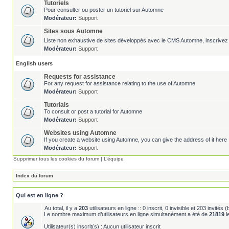
Tutoriels
Pour consulter ou poster un tutoriel sur Automne
Modérateur:
Support
Sites sous Automne
Liste non exhaustive de sites développés avec le CMS Automne, inscrivez 
Modérateur:
Support
English users
Requests for assistance
For any request for assistance relating to the use of Automne
Modérateur:
Support
Tutorials
To consult or post a tutorial for Automne
Modérateur:
Support
Websites using Automne
If you create a website using Automne, you can give the address of it here 
Modérateur:
Support
Supprimer tous les cookies du forum
|
L’équipe
Index du forum
Qui est en ligne ?
Au total, il y a
203
utilisateurs en ligne :: 0 inscrit, 0 invisible et 203 invité
Le nombre maximum d’utilisateurs en ligne simultanément a été de
21819
l
Utilisateur(s) inscrit(s) : Aucun utilisateur inscrit