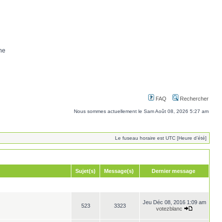
ne
FAQ
Rechercher
Nous sommes actuellement le Sam Août 08, 2026 5:27 am
Le fuseau horaire est UTC [Heure d’été]
Sujet(s)
Message(s)
Dernier message
Jeu Déc 08, 2016 1:09 am
523
3323
votezblanc