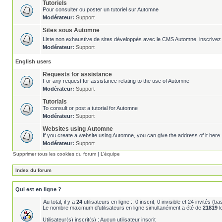
Tutoriels
Pour consulter ou poster un tutoriel sur Automne
Modérateur:
Support
Sites sous Automne
Liste non exhaustive de sites développés avec le CMS Automne, inscrivez 
Modérateur:
Support
English users
Requests for assistance
For any request for assistance relating to the use of Automne
Modérateur:
Support
Tutorials
To consult or post a tutorial for Automne
Modérateur:
Support
Websites using Automne
If you create a website using Automne, you can give the address of it here 
Modérateur:
Support
Supprimer tous les cookies du forum
|
L’équipe
Index du forum
Qui est en ligne ?
Au total, il y a
24
utilisateurs en ligne :: 0 inscrit, 0 invisible et 24 invités (
Le nombre maximum d’utilisateurs en ligne simultanément a été de
21819
l
Utilisateur(s) inscrit(s) : Aucun utilisateur inscrit