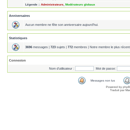
Légende ::
Administrateurs
,
Modérateurs globaux
Anniversaires
Aucun membre ne fête son anniversaire aujourd’hui.
Statistiques
3696
messages |
723
sujets |
772
membres | Notre membre le plus récent
Connexion
Nom d’utilisateur :
Mot de passe:
Messages non lus
Powered by
php
Traduit par Ma