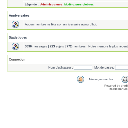
Légende ::
Administrateurs
,
Modérateurs globaux
Anniversaires
Aucun membre ne fête son anniversaire aujourd’hui.
Statistiques
3696
messages |
723
sujets |
772
membres | Notre membre le plus récent
Connexion
Nom d’utilisateur :
Mot de passe:
Messages non lus
Powered by
php
Traduit par Ma