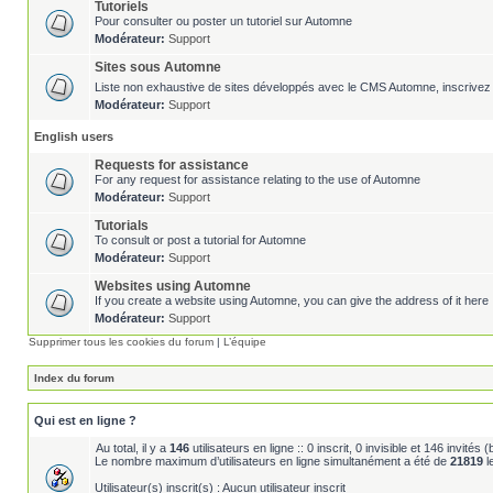
Tutoriels
Pour consulter ou poster un tutoriel sur Automne
Modérateur:
Support
Sites sous Automne
Liste non exhaustive de sites développés avec le CMS Automne, inscrivez 
Modérateur:
Support
English users
Requests for assistance
For any request for assistance relating to the use of Automne
Modérateur:
Support
Tutorials
To consult or post a tutorial for Automne
Modérateur:
Support
Websites using Automne
If you create a website using Automne, you can give the address of it here 
Modérateur:
Support
Supprimer tous les cookies du forum
|
L’équipe
Index du forum
Qui est en ligne ?
Au total, il y a
146
utilisateurs en ligne :: 0 inscrit, 0 invisible et 146 invité
Le nombre maximum d’utilisateurs en ligne simultanément a été de
21819
l
Utilisateur(s) inscrit(s) : Aucun utilisateur inscrit