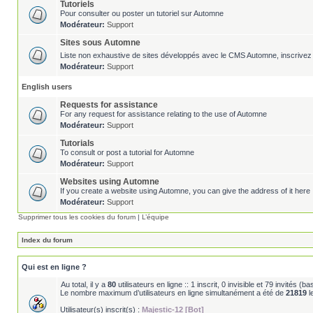
Tutoriels
Pour consulter ou poster un tutoriel sur Automne
Modérateur:
Support
Sites sous Automne
Liste non exhaustive de sites développés avec le CMS Automne, inscrivez 
Modérateur:
Support
English users
Requests for assistance
For any request for assistance relating to the use of Automne
Modérateur:
Support
Tutorials
To consult or post a tutorial for Automne
Modérateur:
Support
Websites using Automne
If you create a website using Automne, you can give the address of it here 
Modérateur:
Support
Supprimer tous les cookies du forum
|
L’équipe
Index du forum
Qui est en ligne ?
Au total, il y a
80
utilisateurs en ligne :: 1 inscrit, 0 invisible et 79 invités (
Le nombre maximum d’utilisateurs en ligne simultanément a été de
21819
l
Utilisateur(s) inscrit(s) :
Majestic-12 [Bot]