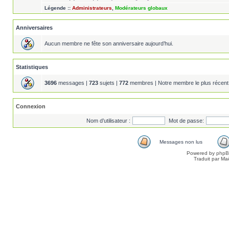
Légende ::
Administrateurs
,
Modérateurs globaux
Anniversaires
Aucun membre ne fête son anniversaire aujourd’hui.
Statistiques
3696
messages |
723
sujets |
772
membres | Notre membre le plus récent
Connexion
Nom d’utilisateur :
Mot de passe:
Messages non lus
Powered by
php
Traduit par Ma