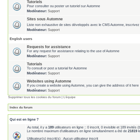
Tutoriels
Pour consulter ou poster un tutoriel sur Automne
Modérateur:
Support
Sites sous Automne
Liste non exhaustive de sites développés avec le CMS Automne, inscrivez 
Modérateur:
Support
English users
Requests for assistance
For any request for assistance relating to the use of Automne
Modérateur:
Support
Tutorials
To consult or post a tutorial for Automne
Modérateur:
Support
Websites using Automne
If you create a website using Automne, you can give the address of it here 
Modérateur:
Support
Supprimer tous les cookies du forum
|
L’équipe
Index du forum
Qui est en ligne ?
Au total, il y a
189
utilisateurs en ligne :: 0 inscrit, 0 invisible et 189 invité
Le nombre maximum d’utilisateurs en ligne simultanément a été de
21819
l
Utilisateur(s) inscrit(s) : Aucun utilisateur inscrit