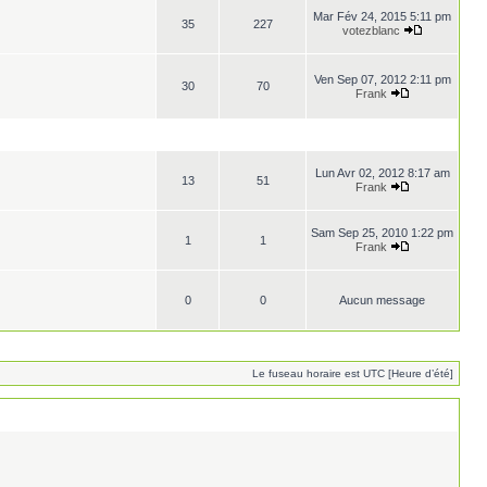
Mar Fév 24, 2015 5:11 pm
35
227
votezblanc
Ven Sep 07, 2012 2:11 pm
30
70
Frank
Lun Avr 02, 2012 8:17 am
13
51
Frank
Sam Sep 25, 2010 1:22 pm
1
1
Frank
0
0
Aucun message
Le fuseau horaire est UTC [Heure d’été]