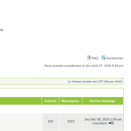
ne
FAQ
Rechercher
Nous sommes actuellement le Ven Août 07, 2026 9:34 pm
Le fuseau horaire est UTC [Heure d’été]
Sujet(s)
Message(s)
Dernier message
Jeu Déc 08, 2016 1:09 am
523
3323
votezblanc