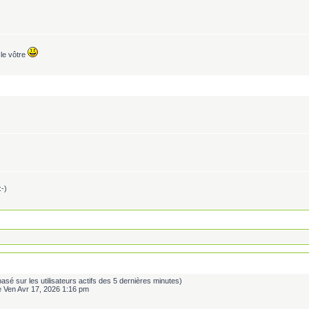
le vôtre
:-)
s (basé sur les utilisateurs actifs des 5 dernières minutes)
e Ven Avr 17, 2026 1:16 pm