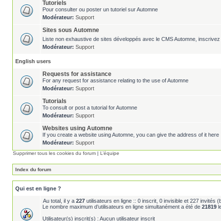
Tutoriels
Pour consulter ou poster un tutoriel sur Automne
Modérateur:
Support
Sites sous Automne
Liste non exhaustive de sites développés avec le CMS Automne, inscrivez 
Modérateur:
Support
English users
Requests for assistance
For any request for assistance relating to the use of Automne
Modérateur:
Support
Tutorials
To consult or post a tutorial for Automne
Modérateur:
Support
Websites using Automne
If you create a website using Automne, you can give the address of it here 
Modérateur:
Support
Supprimer tous les cookies du forum
|
L’équipe
Index du forum
Qui est en ligne ?
Au total, il y a
227
utilisateurs en ligne :: 0 inscrit, 0 invisible et 227 invité
Le nombre maximum d’utilisateurs en ligne simultanément a été de
21819
l
Utilisateur(s) inscrit(s) : Aucun utilisateur inscrit