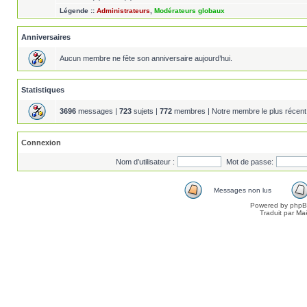
Légende ::
Administrateurs
,
Modérateurs globaux
Anniversaires
Aucun membre ne fête son anniversaire aujourd’hui.
Statistiques
3696
messages |
723
sujets |
772
membres | Notre membre le plus récent
Connexion
Nom d’utilisateur :
Mot de passe:
Messages non lus
Powered by
php
Traduit par Ma