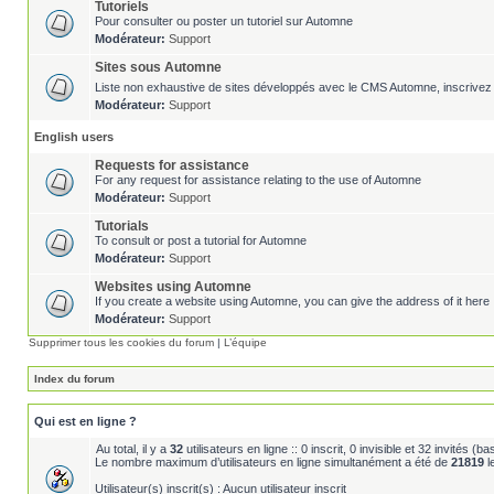
Tutoriels
Pour consulter ou poster un tutoriel sur Automne
Modérateur:
Support
Sites sous Automne
Liste non exhaustive de sites développés avec le CMS Automne, inscrivez 
Modérateur:
Support
English users
Requests for assistance
For any request for assistance relating to the use of Automne
Modérateur:
Support
Tutorials
To consult or post a tutorial for Automne
Modérateur:
Support
Websites using Automne
If you create a website using Automne, you can give the address of it here 
Modérateur:
Support
Supprimer tous les cookies du forum
|
L’équipe
Index du forum
Qui est en ligne ?
Au total, il y a
32
utilisateurs en ligne :: 0 inscrit, 0 invisible et 32 invités (
Le nombre maximum d’utilisateurs en ligne simultanément a été de
21819
l
Utilisateur(s) inscrit(s) : Aucun utilisateur inscrit