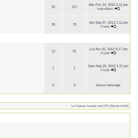
Mar Fév 24, 2015 5:11 pm
35
227
votezblanc
Ven Sep 07, 2012 2:11 pm
30
70
Frank
Lun Avr 02, 2012 8:17 am
13
51
Frank
Sam Sep 25, 2010 1:22 pm
1
1
Frank
0
0
Aucun message
Le fuseau horaire est UTC [Heure d’été]