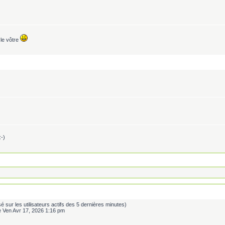
le vôtre
:-)
basé sur les utilisateurs actifs des 5 dernières minutes)
e Ven Avr 17, 2026 1:16 pm