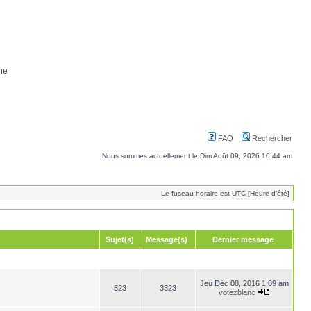
ne
FAQ
Rechercher
Nous sommes actuellement le Dim Août 09, 2026 10:44 am
Le fuseau horaire est UTC [Heure d’été]
Sujet(s)
Message(s)
Dernier message
Jeu Déc 08, 2016 1:09 am
523
3323
votezblanc