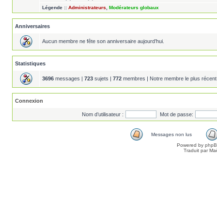
Légende ::
Administrateurs
,
Modérateurs globaux
Anniversaires
Aucun membre ne fête son anniversaire aujourd’hui.
Statistiques
3696
messages |
723
sujets |
772
membres | Notre membre le plus récent
Connexion
Nom d’utilisateur :
Mot de passe:
Messages non lus
Powered by
php
Traduit par Ma