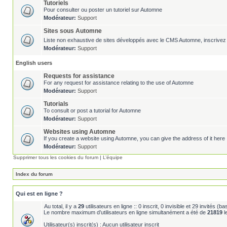
Tutoriels
Pour consulter ou poster un tutoriel sur Automne
Modérateur:
Support
Sites sous Automne
Liste non exhaustive de sites développés avec le CMS Automne, inscrivez 
Modérateur:
Support
English users
Requests for assistance
For any request for assistance relating to the use of Automne
Modérateur:
Support
Tutorials
To consult or post a tutorial for Automne
Modérateur:
Support
Websites using Automne
If you create a website using Automne, you can give the address of it here 
Modérateur:
Support
Supprimer tous les cookies du forum
|
L’équipe
Index du forum
Qui est en ligne ?
Au total, il y a
29
utilisateurs en ligne :: 0 inscrit, 0 invisible et 29 invités (
Le nombre maximum d’utilisateurs en ligne simultanément a été de
21819
l
Utilisateur(s) inscrit(s) : Aucun utilisateur inscrit