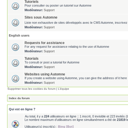
Tutoriels
Pour consulter ou poster un tutoriel sur Automne
Modérateur:
Support
Sites sous Automne
Liste non exhaustive de sites développés avec le CMS Automne, inscrivez 
Modérateur:
Support
English users
Requests for assistance
For any request for assistance relating to the use of Automne
Modérateur:
Support
Tutorials
To consult or post a tutorial for Automne
Modérateur:
Support
Websites using Automne
If you create a website using Automne, you can give the address of it here 
Modérateur:
Support
Supprimer tous les cookies du forum
|
L’équipe
Index du forum
Qui est en ligne ?
Au total, il y a
224
utilisateurs en ligne :: 1 inscrit, 0 invisible et 223 invité
Le nombre maximum d’utilisateurs en ligne simultanément a été de
21819
l
Utilisateur(s) inscrit(s) :
Bing [Bot]