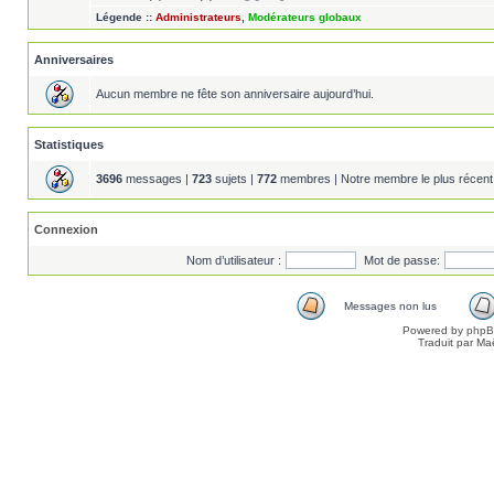
Légende ::
Administrateurs
,
Modérateurs globaux
Anniversaires
Aucun membre ne fête son anniversaire aujourd’hui.
Statistiques
3696
messages |
723
sujets |
772
membres | Notre membre le plus récent
Connexion
Nom d’utilisateur :
Mot de passe:
Messages non lus
Powered by
php
Traduit par Ma