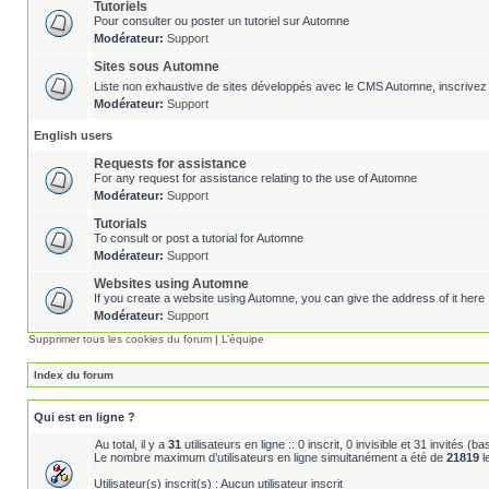
Tutoriels
Pour consulter ou poster un tutoriel sur Automne
Modérateur:
Support
Sites sous Automne
Liste non exhaustive de sites développés avec le CMS Automne, inscrivez 
Modérateur:
Support
English users
Requests for assistance
For any request for assistance relating to the use of Automne
Modérateur:
Support
Tutorials
To consult or post a tutorial for Automne
Modérateur:
Support
Websites using Automne
If you create a website using Automne, you can give the address of it here 
Modérateur:
Support
Supprimer tous les cookies du forum
|
L’équipe
Index du forum
Qui est en ligne ?
Au total, il y a
31
utilisateurs en ligne :: 0 inscrit, 0 invisible et 31 invités (
Le nombre maximum d’utilisateurs en ligne simultanément a été de
21819
l
Utilisateur(s) inscrit(s) : Aucun utilisateur inscrit