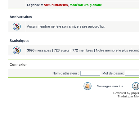
Légende ::
Administrateurs
,
Modérateurs globaux
Anniversaires
Aucun membre ne fête son anniversaire aujourd’hui.
Statistiques
3696
messages |
723
sujets |
772
membres | Notre membre le plus récent
Connexion
Nom d’utilisateur :
Mot de passe:
Messages non lus
Powered by
php
Traduit par Ma