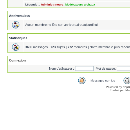
Légende ::
Administrateurs
,
Modérateurs globaux
Anniversaires
Aucun membre ne fête son anniversaire aujourd’hui.
Statistiques
3696
messages |
723
sujets |
772
membres | Notre membre le plus récent
Connexion
Nom d’utilisateur :
Mot de passe:
Messages non lus
Powered by
php
Traduit par Ma