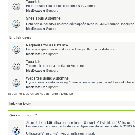
Tutoriels
Pour consulter ou poster un tutoriel sur Automne
Modérateur:
Support
Sites sous Automne
Liste non exhaustive de sites développés avec le CMS Automne, inscrivez 
Modérateur:
Support
English users
Requests for assistance
For any request for assistance relating to the use of Automne
Modérateur:
Support
Tutorials
To consult or post a tutorial for Automne
Modérateur:
Support
Websites using Automne
If you create a website using Automne, you can give the address of it here 
Modérateur:
Support
Supprimer tous les cookies du forum
|
L’équipe
Index du forum
Qui est en ligne ?
Au total, il y a
189
utilisateurs en ligne :: 0 inscrit, 0 invisible et 189 invité
Le nombre maximum d’utilisateurs en ligne simultanément a été de
21819
l
Utilisateur(s) inscrit(s) : Aucun utilisateur inscrit