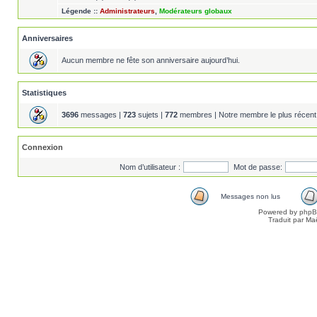
Légende ::
Administrateurs
,
Modérateurs globaux
Anniversaires
Aucun membre ne fête son anniversaire aujourd’hui.
Statistiques
3696
messages |
723
sujets |
772
membres | Notre membre le plus récent
Connexion
Nom d’utilisateur :
Mot de passe:
Messages non lus
Powered by
php
Traduit par Ma