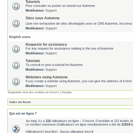
Tutoriels
Pour consulter ou poster un tutoriel sur Automne
Modérateur:
Support
Sites sous Automne
Liste non exhaustive de sites développés avec le CMS Automne, inscrivez 
Modérateur:
Support
English users
Requests for assistance
For any request for assistance relating to the use of Automne
Modérateur:
Support
Tutorials
To consult or post a tutorial for Automne
Modérateur:
Support
Websites using Automne
If you create a website using Automne, you can give the address of it here 
Modérateur:
Support
Supprimer tous les cookies du forum
|
L’équipe
Index du forum
Qui est en ligne ?
Au total, il y a
115
utilisateurs en ligne :: 0 inscrit, 0 invisible et 115 invités
Le nombre maximum d’utilisateurs en ligne simultanément a été de
21819
l
Utilisateur(s) inscrit(s) : Aucun utilisateur inscrit