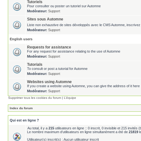
Tutoriels
Pour consulter ou poster un tutoriel sur Automne
Modérateur:
Support
Sites sous Automne
Liste non exhaustive de sites développés avec le CMS Automne, inscrivez 
Modérateur:
Support
English users
Requests for assistance
For any request for assistance relating to the use of Automne
Modérateur:
Support
Tutorials
To consult or post a tutorial for Automne
Modérateur:
Support
Websites using Automne
If you create a website using Automne, you can give the address of it here 
Modérateur:
Support
Supprimer tous les cookies du forum
|
L’équipe
Index du forum
Qui est en ligne ?
Au total, il y a
215
utilisateurs en ligne :: 0 inscrit, 0 invisible et 215 invité
Le nombre maximum d’utilisateurs en ligne simultanément a été de
21819
l
Utilisateur(s) inscrit(s) : Aucun utilisateur inscrit