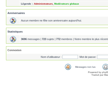
Légende ::
Administrateurs
,
Modérateurs globaux
Anniversaires
Aucun membre ne fête son anniversaire aujourd’hui.
Statistiques
3696
messages |
723
sujets |
772
membres | Notre membre le plus récent
Connexion
Nom d’utilisateur :
Mot de passe:
Messages non lus
Powered by
php
Traduit par Ma