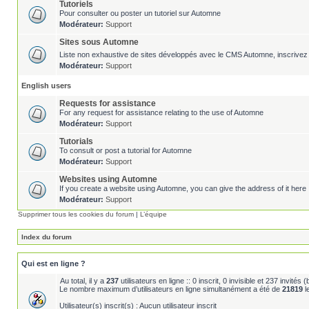
Tutoriels
Pour consulter ou poster un tutoriel sur Automne
Modérateur:
Support
Sites sous Automne
Liste non exhaustive de sites développés avec le CMS Automne, inscrivez 
Modérateur:
Support
English users
Requests for assistance
For any request for assistance relating to the use of Automne
Modérateur:
Support
Tutorials
To consult or post a tutorial for Automne
Modérateur:
Support
Websites using Automne
If you create a website using Automne, you can give the address of it here 
Modérateur:
Support
Supprimer tous les cookies du forum
|
L’équipe
Index du forum
Qui est en ligne ?
Au total, il y a
237
utilisateurs en ligne :: 0 inscrit, 0 invisible et 237 invité
Le nombre maximum d’utilisateurs en ligne simultanément a été de
21819
l
Utilisateur(s) inscrit(s) : Aucun utilisateur inscrit