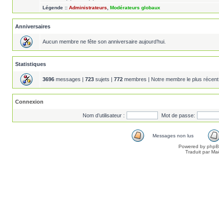
Légende ::
Administrateurs
,
Modérateurs globaux
Anniversaires
Aucun membre ne fête son anniversaire aujourd’hui.
Statistiques
3696
messages |
723
sujets |
772
membres | Notre membre le plus récent
Connexion
Nom d’utilisateur :
Mot de passe:
Messages non lus
Powered by
php
Traduit par Ma