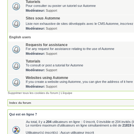
Tutoriels
Pour consulter ou poster un tutoriel sur Automne
Modérateur:
Support
Sites sous Automne
Liste non exhaustive de sites développés avec le CMS Automne, inscrivez 
Modérateur:
Support
English users
Requests for assistance
For any request for assistance relating to the use of Automne
Modérateur:
Support
Tutorials
To consult or post a tutorial for Automne
Modérateur:
Support
Websites using Automne
If you create a website using Automne, you can give the address of it here 
Modérateur:
Support
Supprimer tous les cookies du forum
|
L’équipe
Index du forum
Qui est en ligne ?
Au total, il y a
204
utilisateurs en ligne :: 0 inscrit, 0 invisible et 204 invité
Le nombre maximum d’utilisateurs en ligne simultanément a été de
21819
l
Utilisateur(s) inscrit(s) : Aucun utilisateur inscrit