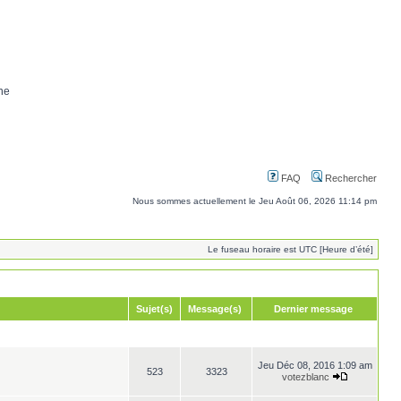
ne
FAQ
Rechercher
Nous sommes actuellement le Jeu Août 06, 2026 11:14 pm
Le fuseau horaire est UTC [Heure d’été]
Sujet(s)
Message(s)
Dernier message
Jeu Déc 08, 2016 1:09 am
523
3323
votezblanc