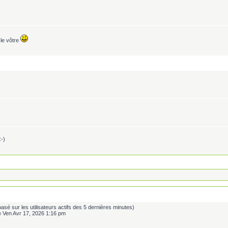
le vôtre
:-)
s (basé sur les utilisateurs actifs des 5 dernières minutes)
e Ven Avr 17, 2026 1:16 pm