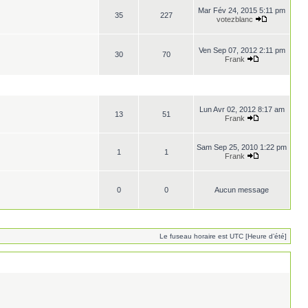
Mar Fév 24, 2015 5:11 pm
35
227
votezblanc
Ven Sep 07, 2012 2:11 pm
30
70
Frank
Lun Avr 02, 2012 8:17 am
13
51
Frank
Sam Sep 25, 2010 1:22 pm
1
1
Frank
0
0
Aucun message
Le fuseau horaire est UTC [Heure d’été]