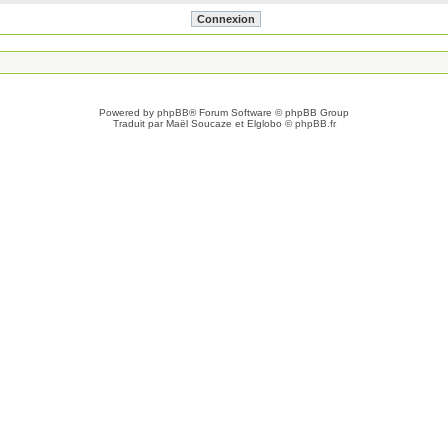
Powered by
phpBB
® Forum Software © phpBB Group
Traduit par Maël Soucaze et Elglobo ©
phpBB.fr