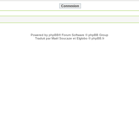
Powered by
phpBB
® Forum Software © phpBB Group
Traduit par Maël Soucaze et Elglobo ©
phpBB.fr