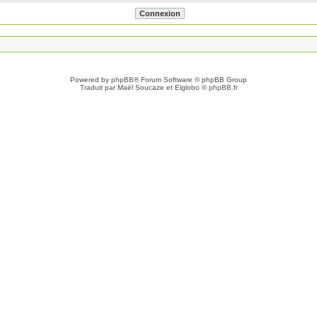
Powered by
phpBB
® Forum Software © phpBB Group
Traduit par Maël Soucaze et Elglobo ©
phpBB.fr