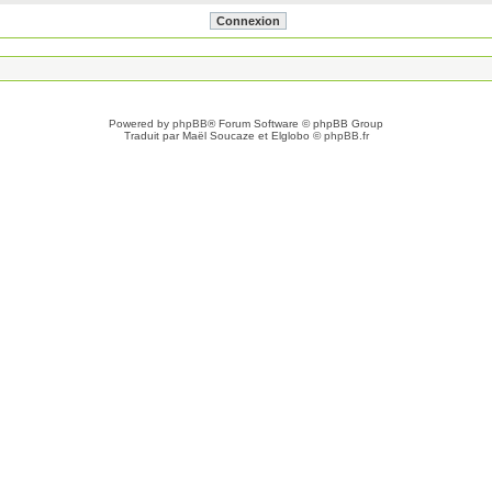
Powered by
phpBB
® Forum Software © phpBB Group
Traduit par Maël Soucaze et Elglobo ©
phpBB.fr