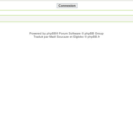
Powered by
phpBB
® Forum Software © phpBB Group
Traduit par Maël Soucaze et Elglobo ©
phpBB.fr