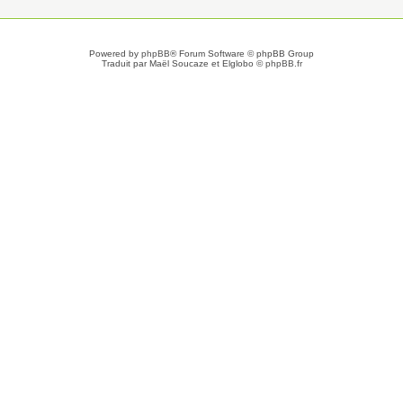
Powered by
phpBB
® Forum Software © phpBB Group
Traduit par Maël Soucaze et Elglobo ©
phpBB.fr