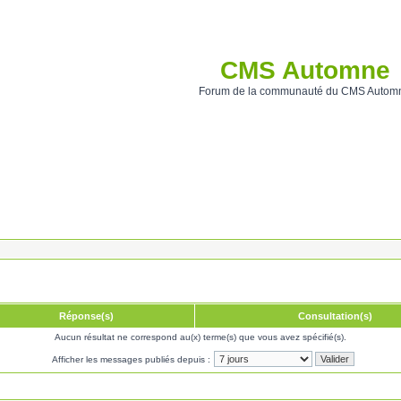
CMS Automne
Forum de la communauté du CMS Autom
Réponse(s)
Consultation(s)
Aucun résultat ne correspond au(x) terme(s) que vous avez spécifié(s).
Afficher les messages publiés depuis :