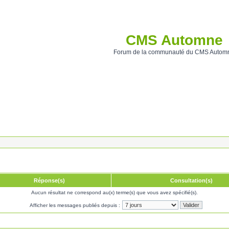
CMS Automne
Forum de la communauté du CMS Autom
Réponse(s)
Consultation(s)
Aucun résultat ne correspond au(x) terme(s) que vous avez spécifié(s).
Afficher les messages publiés depuis :