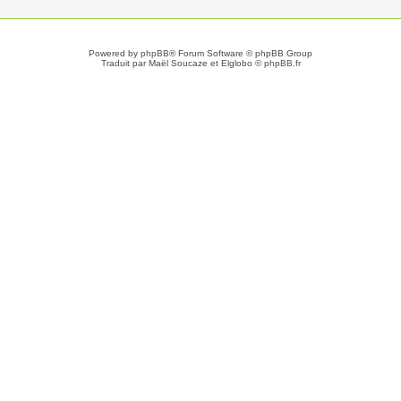
Powered by
phpBB
® Forum Software © phpBB Group
Traduit par Maël Soucaze et Elglobo ©
phpBB.fr