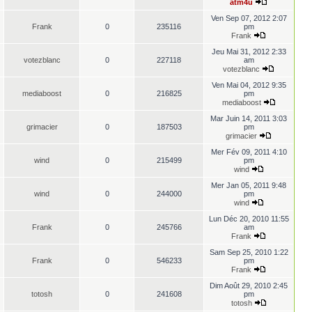
atm4u
Ven Sep 07, 2012 2:07
Frank
0
235116
pm
Frank
Jeu Mai 31, 2012 2:33
votezblanc
0
227118
am
votezblanc
Ven Mai 04, 2012 9:35
mediaboost
0
216825
pm
mediaboost
Mar Juin 14, 2011 3:03
grimacier
0
187503
pm
grimacier
Mer Fév 09, 2011 4:10
wind
0
215499
pm
wind
Mer Jan 05, 2011 9:48
wind
0
244000
pm
wind
Lun Déc 20, 2010 11:55
Frank
0
245766
am
Frank
Sam Sep 25, 2010 1:22
Frank
0
546233
pm
Frank
Dim Août 29, 2010 2:45
totosh
0
241608
pm
totosh