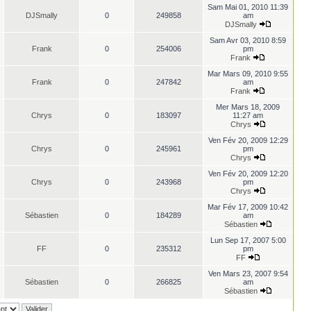
Sam Mai 01, 2010 11:39
DJSmally
0
249858
am
DJSmally
Sam Avr 03, 2010 8:59
Frank
0
254006
pm
Frank
Mar Mars 09, 2010 9:55
Frank
0
247842
am
Frank
Mer Mars 18, 2009
Chrys
0
183097
11:27 am
Chrys
Ven Fév 20, 2009 12:29
Chrys
0
245961
pm
Chrys
Ven Fév 20, 2009 12:20
Chrys
0
243968
pm
Chrys
Mar Fév 17, 2009 10:42
Sébastien
0
184289
am
Sébastien
Lun Sep 17, 2007 5:00
FF
0
235312
pm
FF
Ven Mars 23, 2007 9:54
Sébastien
0
266825
am
Sébastien