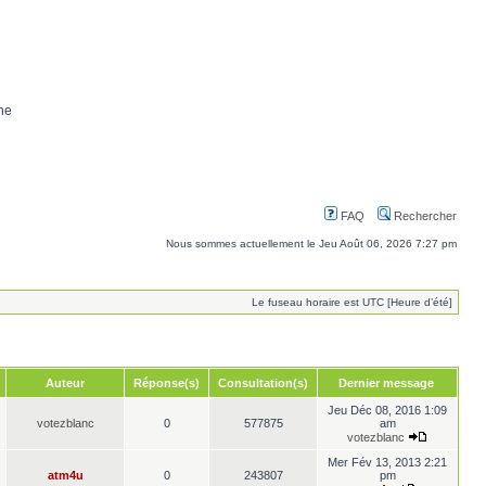
ne
FAQ
Rechercher
Nous sommes actuellement le Jeu Août 06, 2026 7:27 pm
Le fuseau horaire est UTC [Heure d’été]
Auteur
Réponse(s)
Consultation(s)
Dernier message
Jeu Déc 08, 2016 1:09
votezblanc
0
577875
am
votezblanc
Mer Fév 13, 2013 2:21
atm4u
0
243807
pm