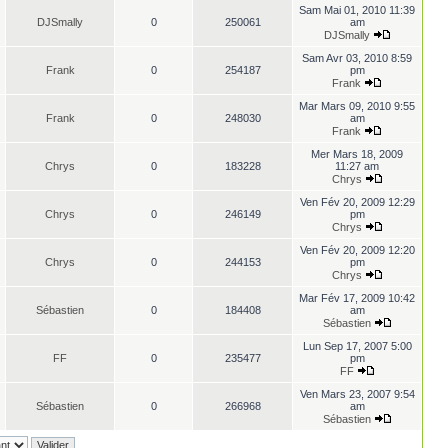
Sam Mai 01, 2010 11:39
DJSmally
0
250061
am
DJSmally
Sam Avr 03, 2010 8:59
Frank
0
254187
pm
Frank
Mar Mars 09, 2010 9:55
Frank
0
248030
am
Frank
Mer Mars 18, 2009
Chrys
0
183228
11:27 am
Chrys
Ven Fév 20, 2009 12:29
Chrys
0
246149
pm
Chrys
Ven Fév 20, 2009 12:20
Chrys
0
244153
pm
Chrys
Mar Fév 17, 2009 10:42
Sébastien
0
184408
am
Sébastien
Lun Sep 17, 2007 5:00
FF
0
235477
pm
FF
Ven Mars 23, 2007 9:54
Sébastien
0
266968
am
Sébastien