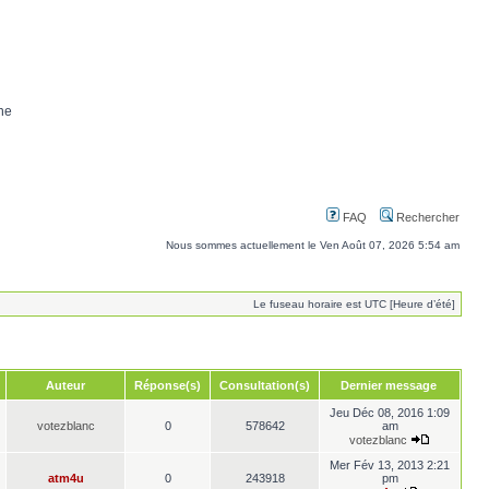
ne
FAQ
Rechercher
Nous sommes actuellement le Ven Août 07, 2026 5:54 am
Le fuseau horaire est UTC [Heure d’été]
Auteur
Réponse(s)
Consultation(s)
Dernier message
Jeu Déc 08, 2016 1:09
votezblanc
0
578642
am
votezblanc
Mer Fév 13, 2013 2:21
atm4u
0
243918
pm