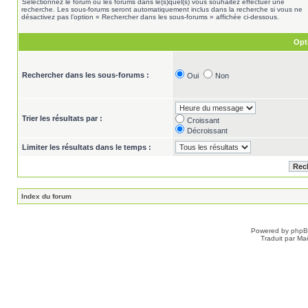
Sélectionnez le forum ou les forums dans le(s)quel(s) vous souhaitez effectuer une
recherche. Les sous-forums seront automatiquement inclus dans la recherche si vous ne
désactivez pas l’option « Rechercher dans les sous-forums » affichée ci-dessous.
Opt
Rechercher dans les sous-forums :
Oui
Non
Trier les résultats par :
Croissant
Décroissant
Limiter les résultats dans le temps :
Index du forum
Powered by
php
Traduit par Ma