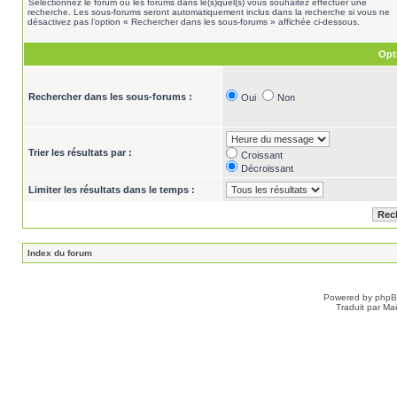
Sélectionnez le forum ou les forums dans le(s)quel(s) vous souhaitez effectuer une
recherche. Les sous-forums seront automatiquement inclus dans la recherche si vous ne
désactivez pas l’option « Rechercher dans les sous-forums » affichée ci-dessous.
Opt
Rechercher dans les sous-forums :
Oui
Non
Trier les résultats par :
Croissant
Décroissant
Limiter les résultats dans le temps :
Index du forum
Powered by
php
Traduit par Ma