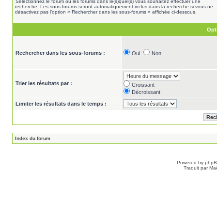
Sélectionnez le forum ou les forums dans le(s)quel(s) vous souhaitez effectuer une
recherche. Les sous-forums seront automatiquement inclus dans la recherche si vous ne
désactivez pas l’option « Rechercher dans les sous-forums » affichée ci-dessous.
Opt
Rechercher dans les sous-forums :
Oui
Non
Trier les résultats par :
Croissant
Décroissant
Limiter les résultats dans le temps :
Index du forum
Powered by
php
Traduit par Ma