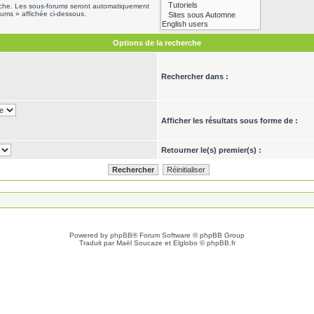
erche. Les sous-forums seront automatiquement
rums » affichée ci-dessous.
Options de la recherche
Rechercher dans :
Afficher les résultats sous forme de :
Retourner le(s) premier(s) :
Powered by
phpBB
® Forum Software © phpBB Group
Traduit par Maël Soucaze et Elglobo ©
phpBB.fr