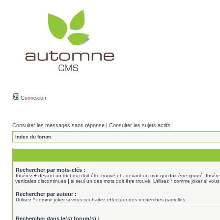
Connexion
Consulter les messages sans réponse
|
Consulter les sujets actifs
Index du forum
Rechercher par mots-clés :
Insérez
+
devant un mot qui doit être trouvé et
-
devant un mot qui doit être ignoré. Insér
verticales discontinues
|
si seul un des mots doit être trouvé. Utilisez * comme joker si vous
Rechercher par auteur :
Utilisez * comme joker si vous souhaitez effectuer des recherches partielles.
Rechercher dans le(s) forum(s) :