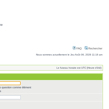
ne
FAQ
Rechercher
Nous sommes actuellement le Jeu Août 06, 2026 11:16 am
Le fuseau horaire est UTC [Heure d’été]
une question comme élément
s