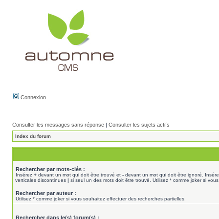
Connexion
Consulter les messages sans réponse
|
Consulter les sujets actifs
Index du forum
Rechercher par mots-clés :
Insérez
+
devant un mot qui doit être trouvé et
-
devant un mot qui doit être ignoré. Insér
verticales discontinues
|
si seul un des mots doit être trouvé. Utilisez * comme joker si vous
Rechercher par auteur :
Utilisez * comme joker si vous souhaitez effectuer des recherches partielles.
Rechercher dans le(s) forum(s) :