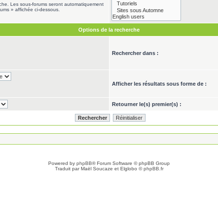
erche. Les sous-forums seront automatiquement
rums » affichée ci-dessous.
Options de la recherche
Rechercher dans :
Afficher les résultats sous forme de :
Retourner le(s) premier(s) :
Powered by
phpBB
® Forum Software © phpBB Group
Traduit par Maël Soucaze et Elglobo ©
phpBB.fr