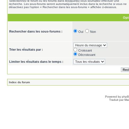
Sélectionnez le forum ou les forums dans le(s)quel(s) vous souhaitez effectuer une
recherche. Les sous-forums seront automatiquement inclus dans la recherche si vous ne
désactivez pas l’option « Rechercher dans les sous-forums » affichée ci-dessous.
Opt
Rechercher dans les sous-forums :
Oui
Non
Trier les résultats par :
Croissant
Décroissant
Limiter les résultats dans le temps :
Index du forum
Powered by
php
Traduit par Ma