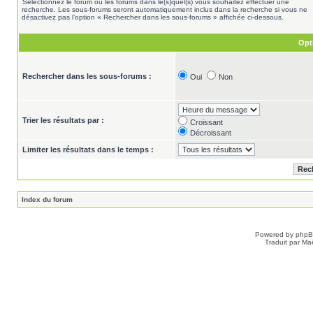
Sélectionnez le forum ou les forums dans le(s)quel(s) vous souhaitez effectuer une
recherche. Les sous-forums seront automatiquement inclus dans la recherche si vous ne
désactivez pas l’option « Rechercher dans les sous-forums » affichée ci-dessous.
Opt
Rechercher dans les sous-forums :
Oui
Non
Trier les résultats par :
Croissant
Décroissant
Limiter les résultats dans le temps :
Index du forum
Powered by
php
Traduit par Ma