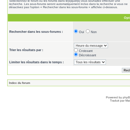
Sélectionnez le forum ou les forums dans le(s)quel(s) vous souhaitez effectuer une
recherche. Les sous-forums seront automatiquement inclus dans la recherche si vous ne
désactivez pas l’option « Rechercher dans les sous-forums » affichée ci-dessous.
Opt
Rechercher dans les sous-forums :
Oui
Non
Trier les résultats par :
Croissant
Décroissant
Limiter les résultats dans le temps :
Index du forum
Powered by
php
Traduit par Ma