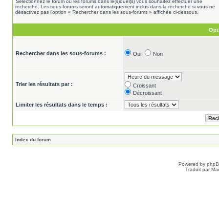
Sélectionnez le forum ou les forums dans le(s)quel(s) vous souhaitez effectuer une
recherche. Les sous-forums seront automatiquement inclus dans la recherche si vous ne
désactivez pas l’option « Rechercher dans les sous-forums » affichée ci-dessous.
Opt
Rechercher dans les sous-forums :
Oui
Non
Trier les résultats par :
Croissant
Décroissant
Limiter les résultats dans le temps :
Index du forum
Powered by
php
Traduit par Ma