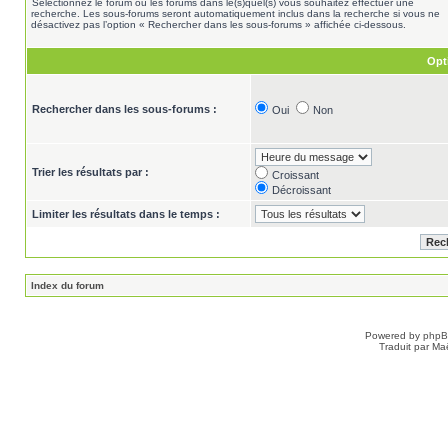
Sélectionnez le forum ou les forums dans le(s)quel(s) vous souhaitez effectuer une
recherche. Les sous-forums seront automatiquement inclus dans la recherche si vous ne
désactivez pas l’option « Rechercher dans les sous-forums » affichée ci-dessous.
Opt
Rechercher dans les sous-forums :
Oui
Non
Trier les résultats par :
Croissant
Décroissant
Limiter les résultats dans le temps :
Index du forum
Powered by
php
Traduit par Ma