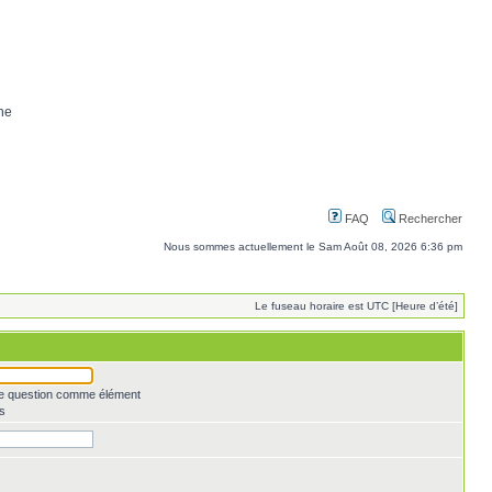
ne
FAQ
Rechercher
Nous sommes actuellement le Sam Août 08, 2026 6:36 pm
Le fuseau horaire est UTC [Heure d’été]
une question comme élément
s