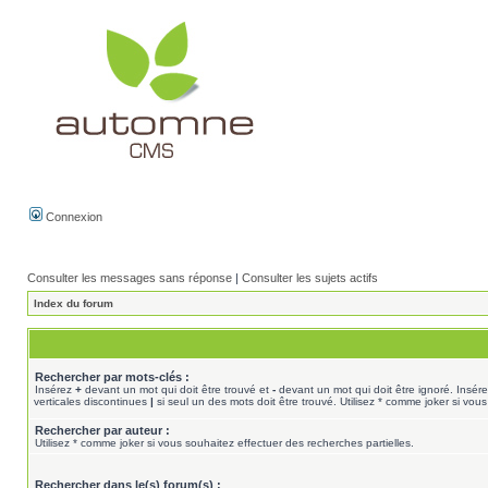
Connexion
Consulter les messages sans réponse
|
Consulter les sujets actifs
Index du forum
Rechercher par mots-clés :
Insérez
+
devant un mot qui doit être trouvé et
-
devant un mot qui doit être ignoré. Insér
verticales discontinues
|
si seul un des mots doit être trouvé. Utilisez * comme joker si vous
Rechercher par auteur :
Utilisez * comme joker si vous souhaitez effectuer des recherches partielles.
Rechercher dans le(s) forum(s) :