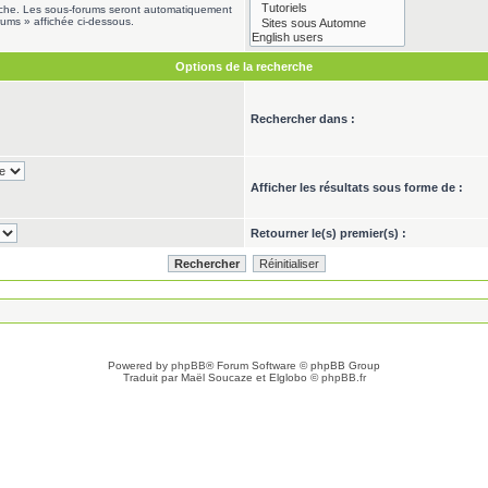
erche. Les sous-forums seront automatiquement
rums » affichée ci-dessous.
Options de la recherche
Rechercher dans :
Afficher les résultats sous forme de :
Retourner le(s) premier(s) :
Powered by
phpBB
® Forum Software © phpBB Group
Traduit par Maël Soucaze et Elglobo ©
phpBB.fr