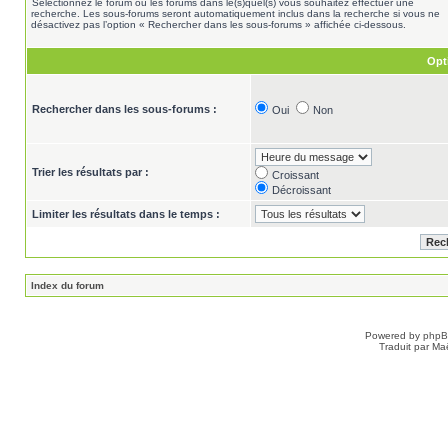
Sélectionnez le forum ou les forums dans le(s)quel(s) vous souhaitez effectuer une
recherche. Les sous-forums seront automatiquement inclus dans la recherche si vous ne
désactivez pas l’option « Rechercher dans les sous-forums » affichée ci-dessous.
Opt
Rechercher dans les sous-forums :
Oui
Non
Trier les résultats par :
Croissant
Décroissant
Limiter les résultats dans le temps :
Index du forum
Powered by
php
Traduit par Ma