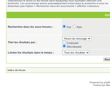
Sélectionnez le forum ou les forums dans le(s)quel(s) vous souhaitez effectuer une
recherche. Les sous-forums seront automatiquement inclus dans la recherche si vous ne
désactivez pas l’option « Rechercher dans les sous-forums » affichée ci-dessous.
Opt
Rechercher dans les sous-forums :
Oui
Non
Trier les résultats par :
Croissant
Décroissant
Limiter les résultats dans le temps :
Index du forum
Powered by
php
Traduit par Ma