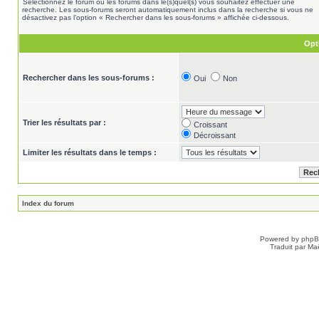
Sélectionnez le forum ou les forums dans le(s)quel(s) vous souhaitez effectuer une
recherche. Les sous-forums seront automatiquement inclus dans la recherche si vous ne
désactivez pas l’option « Rechercher dans les sous-forums » affichée ci-dessous.
Opt
Rechercher dans les sous-forums :
Oui
Non
Trier les résultats par :
Croissant
Décroissant
Limiter les résultats dans le temps :
Index du forum
Powered by
php
Traduit par Ma