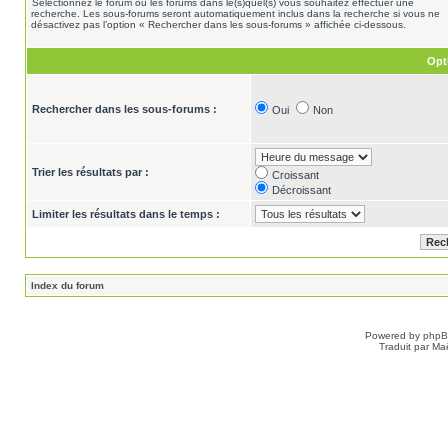
Sélectionnez le forum ou les forums dans le(s)quel(s) vous souhaitez effectuer une
recherche. Les sous-forums seront automatiquement inclus dans la recherche si vous ne
désactivez pas l’option « Rechercher dans les sous-forums » affichée ci-dessous.
Opt
Rechercher dans les sous-forums :
Oui
Non
Trier les résultats par :
Croissant
Décroissant
Limiter les résultats dans le temps :
Index du forum
Powered by
php
Traduit par Ma