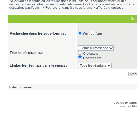
Sélectionnez le forum ou les forums dans le(s)quel(s) vous souhaitez effectuer une
recherche. Les sous-forums seront automatiquement inclus dans la recherche si vous ne
désactivez pas l’option « Rechercher dans les sous-forums » affichée ci-dessous.
Opt
Rechercher dans les sous-forums :
Oui
Non
Trier les résultats par :
Croissant
Décroissant
Limiter les résultats dans le temps :
Index du forum
Powered by
php
Traduit par Ma