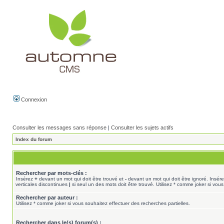
Connexion
Consulter les messages sans réponse
|
Consulter les sujets actifs
Index du forum
Rechercher par mots-clés :
Insérez
+
devant un mot qui doit être trouvé et
-
devant un mot qui doit être ignoré. Insér
verticales discontinues
|
si seul un des mots doit être trouvé. Utilisez * comme joker si vous
Rechercher par auteur :
Utilisez * comme joker si vous souhaitez effectuer des recherches partielles.
Rechercher dans le(s) forum(s) :