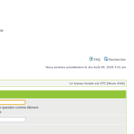
ne
FAQ
Rechercher
Nous sommes actuellement le Jeu Août 06, 2026 5:01 pm
Le fuseau horaire est UTC [Heure d’été]
une question comme élément
s