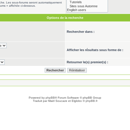
erche. Les sous-forums seront automatiquement
rums » affichée ci-dessous.
Options de la recherche
Rechercher dans :
Afficher les résultats sous forme de :
Retourner le(s) premier(s) :
Powered by
phpBB
® Forum Software © phpBB Group
Traduit par Maël Soucaze et Elglobo ©
phpBB.fr