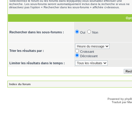
Sélectionnez le forum ou les forums dans le(s)quel(s) vous souhaitez effectuer une
recherche. Les sous-forums seront automatiquement inclus dans la recherche si vous ne
désactivez pas l’option « Rechercher dans les sous-forums » affichée ci-dessous.
Opt
Rechercher dans les sous-forums :
Oui
Non
Trier les résultats par :
Croissant
Décroissant
Limiter les résultats dans le temps :
Index du forum
Powered by
php
Traduit par Ma