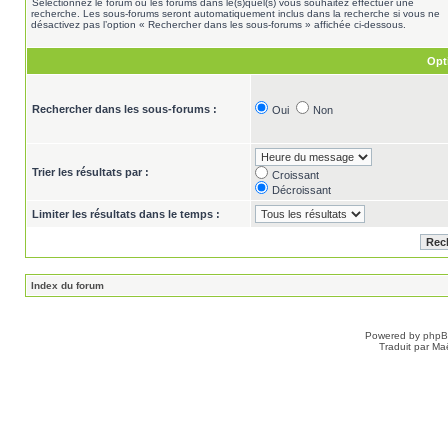
Sélectionnez le forum ou les forums dans le(s)quel(s) vous souhaitez effectuer une
recherche. Les sous-forums seront automatiquement inclus dans la recherche si vous ne
désactivez pas l’option « Rechercher dans les sous-forums » affichée ci-dessous.
Opt
Rechercher dans les sous-forums :
Oui
Non
Trier les résultats par :
Croissant
Décroissant
Limiter les résultats dans le temps :
Index du forum
Powered by
php
Traduit par Ma